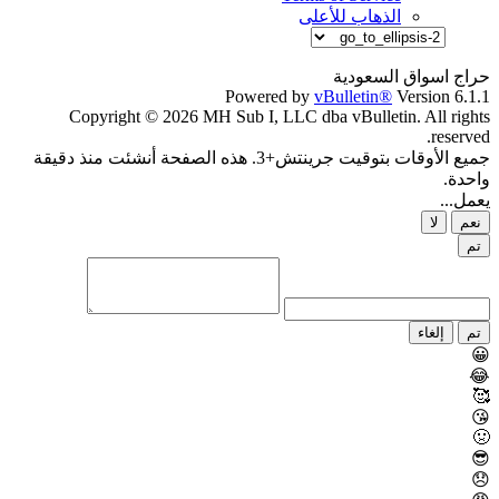
الذهاب للأعلى
حراج اسواق السعودية
Powered by
vBulletin®
Version 6.1.1
Copyright © 2026 MH Sub I, LLC dba vBulletin. All rights
reserved.
جميع الأوقات بتوقيت جرينتش+3. هذه الصفحة أنشئت منذ دقيقة
واحدة.
يعمل...
نعم
لا
تم
تم
إلغاء
😀
😂
🥰
😘
🤢
😎
😞