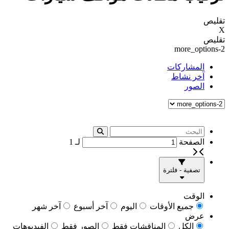
تقليص
X
تقليص
more_options-2
المشاركات
آخر نشاط
الصور
الصفحة
لـ
1
تصفية - فلترة
الوقت
جميع الأوقات
اليوم
آخر أسبوع
آخر شهر
عرض
الكل
المناقشات فقط
الصور فقط
الفيديوهات