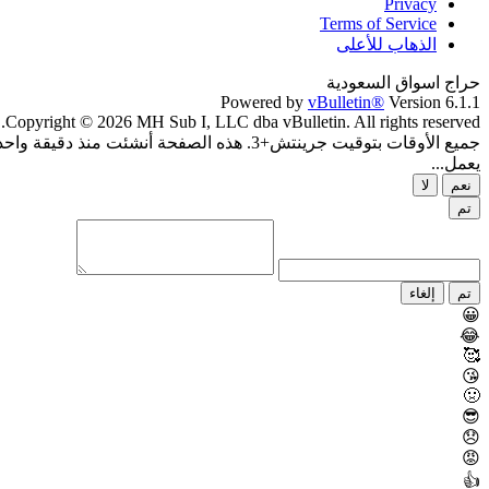
Privacy
Terms of Service
الذهاب للأعلى
حراج اسواق السعودية
Powered by
vBulletin®
Version 6.1.1
Copyright © 2026 MH Sub I, LLC dba vBulletin. All rights reserved.
جميع الأوقات بتوقيت جرينتش+3. هذه الصفحة أنشئت منذ دقيقة واحدة.
يعمل...
نعم
لا
تم
تم
إلغاء
😀
😂
🥰
😘
🤢
😎
😞
😡
👍