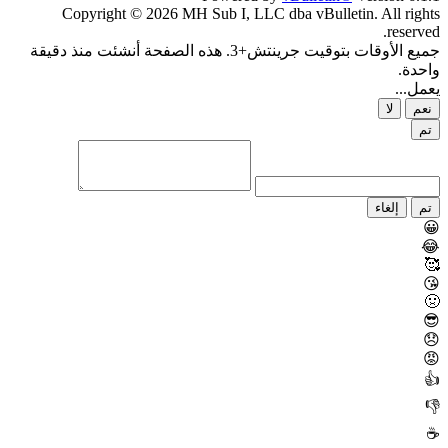
Copyright © 2026 MH Sub I, LLC dba vBulletin. All rights
reserved.
جميع الأوقات بتوقيت جرينتش+3. هذه الصفحة أنشئت منذ دقيقة
واحدة.
يعمل...
نعم
لا
تم
تم
إلغاء
😀
😂
🥰
😘
🤢
😎
😞
😡
👍
👎
☕