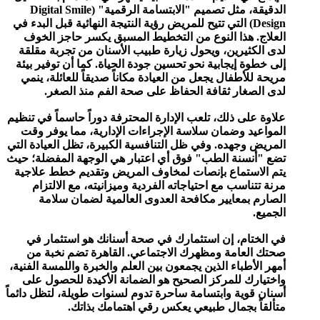
الدقيقة، مثل تصميم "الابتسامة الرقمية" (Digital Smile
Design) التي تتيح للمريض رؤية النتيجة النهائية قبل البدء في
العلاج. هذا النوع من التخطيط المسبق يكسر حاجز الخوف
لدى الكثيرين، ويحول زيارة طبيب الأسنان من تجربة مقلقة
إلى خطوة إيجابية نحو تحسين جودة الحياة. كما أن توفير بيئة
مريحة للأطفال يجعل من العيادة مكاناً صديقاً للعائلة، ينمي
لدى الصغار ثقافة الحفاظ على صحة الفم منذ الصغر.
علاوة على ذلك، تلعب الإدارة المحترفة دوراً حاسماً في تنظيم
المواعيد وضمان سلاسة الإجراءات الإدارية، مما يوفر وقت
المريض وجهده. وفي ظل التنافسية الكبيرة، تظل العيادة التي
تضع "أنسنة الطب" فوق أي اعتبار هي الوجهة المفضلة؛ حيث
يتم الاستماع بإنصات لمخاوف المريض وتقديم خطط علاجية
مرنة تتناسب مع احتياجاته الفردية وميزانيته، مع الالتزام
الصارم بمعايير مكافحة العدوى العالمية لضمان سلامة
الجميع.
في الختام، إن استثمارك في صحة أسنانك هو استثمار في
صحتك العامة ومظهرك الاجتماعي. القاهرة تضم نخبة من
أمهر الأطباء الذين يجمعون بين العلم والخبرة واللمسة الفنية،
واختيارك للمركز الصحيح هو الضمانة الأكيدة للحصول على
أسنان قوية وابتسامة ساحرة تدوم لسنوات طويلة، لتظل دائماً
متألقاً بجمال طبيعي يعكس رقي اهتمامك بذاتك.