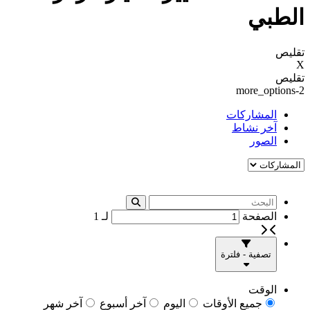
الطبي
تقليص
X
تقليص
more_options-2
المشاركات
آخر نشاط
الصور
الصفحة
لـ
1
تصفية - فلترة
الوقت
جميع الأوقات
اليوم
آخر أسبوع
آخر شهر