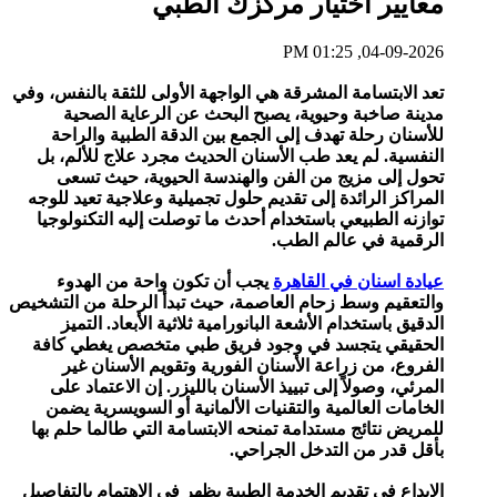
معايير اختيار مركزك الطبي
04-09-2026, 01:25 PM
تعد الابتسامة المشرقة هي الواجهة الأولى للثقة بالنفس، وفي
مدينة صاخبة وحيوية، يصبح البحث عن الرعاية الصحية
للأسنان رحلة تهدف إلى الجمع بين الدقة الطبية والراحة
النفسية. لم يعد طب الأسنان الحديث مجرد علاج للألم، بل
تحول إلى مزيج من الفن والهندسة الحيوية، حيث تسعى
المراكز الرائدة إلى تقديم حلول تجميلية وعلاجية تعيد للوجه
توازنه الطبيعي باستخدام أحدث ما توصلت إليه التكنولوجيا
الرقمية في عالم الطب.
عيادة اسنان في القاهرة
يجب أن تكون واحة من الهدوء
والتعقيم وسط زحام العاصمة، حيث تبدأ الرحلة من التشخيص
الدقيق باستخدام الأشعة البانورامية ثلاثية الأبعاد. التميز
الحقيقي يتجسد في وجود فريق طبي متخصص يغطي كافة
الفروع، من زراعة الأسنان الفورية وتقويم الأسنان غير
المرئي، وصولاً إلى تبييذ الأسنان بالليزر. إن الاعتماد على
الخامات العالمية والتقنيات الألمانية أو السويسرية يضمن
للمريض نتائج مستدامة تمنحه الابتسامة التي طالما حلم بها
بأقل قدر من التدخل الجراحي.
الإبداع في تقديم الخدمة الطبية يظهر في الاهتمام بالتفاصيل