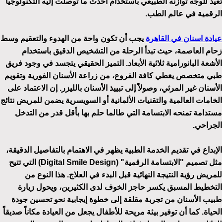
تعيد للوجه توازنه الطبيعي باستخدام أحدث ما توصلت إليه التكنولوجيا
الرقمية في عالم الطب.
عيادة اسنان في القاهرة
يجب أن تكون واحة من الهدوء والتعقيم وسط
زحام العاصمة، حيث تبدأ الرحلة من التشخيص الدقيق باستخدام
الأشعة البانورامية ثلاثية الأبعاد. التميز الحقيقي يتجسد في وجود فريق
طبي متخصص يغطي كافة الفروع، من زراعة الأسنان الفورية وتقويم
الأسنان غير المرئي، وصولاً إلى تبييذ الأسنان بالليزر. إن الاعتماد على
الخامات العالمية والتقنيات الألمانية أو السويسرية يضمن للمريض نتائج
مستدامة تمنحه الابتسامة التي طالما حلم بها بأقل قدر من التدخل
الجراحي.
الإبداع في تقديم الخدمة الطبية يظهر في الاهتمام بالتفاصيل الدقيقة،
مثل تصميم "الابتسامة الرقمية" (Digital Smile Design) التي تتيح
للمريض رؤية النتيجة النهائية قبل البدء في العلاج. هذا النوع من
التخطيط المسبق يكسر حاجز الخوف لدى الكثيرين، ويحول زيارة
طبيب الأسنان من تجربة مقلقة إلى خطوة إيجابية نحو تحسين جودة
الحياة. كما أن توفير بيئة مريحة للأطفال يجعل من العيادة مكاناً صديقاً