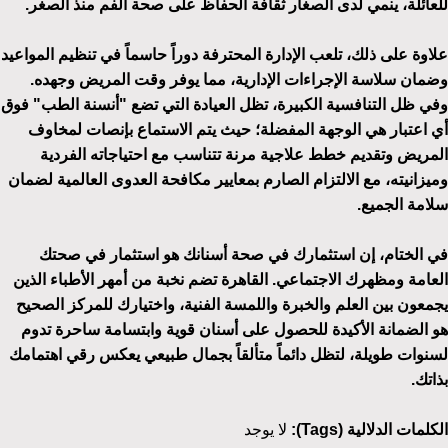
للعائلة، ينمي لدى الصغار ثقافة الحفاظ على صحة الفم منذ الصغر.
علاوة على ذلك، تلعب الإدارة المحترفة دوراً حاسماً في تنظيم المواعيد
وضمان سلاسة الإجراءات الإدارية، مما يوفر وقت المريض وجهده.
وفي ظل التنافسية الكبيرة، تظل العيادة التي تضع "أنسنة الطب" فوق
أي اعتبار هي الوجهة المفضلة؛ حيث يتم الاستماع بإنصات لمخاوف
المريض وتقديم خطط علاجية مرنة تتناسب مع احتياجاته الفردية
وميزانيته، مع الالتزام الصارم بمعايير مكافحة العدوى العالمية لضمان
سلامة الجميع.
في الختام، إن استثمارك في صحة أسنانك هو استثمار في صحتك
العامة ومظهرك الاجتماعي. القاهرة تضم نخبة من أمهر الأطباء الذين
يجمعون بين العلم والخبرة واللمسة الفنية، واختيارك للمركز الصحيح
هو الضمانة الأكيدة للحصول على أسنان قوية وابتسامة ساحرة تدوم
لسنوات طويلة، لتظل دائماً متألقاً بجمال طبيعي يعكس رقي اهتمامك
بذاتك.
الكلمات الدلالية (Tags):
لا يوجد