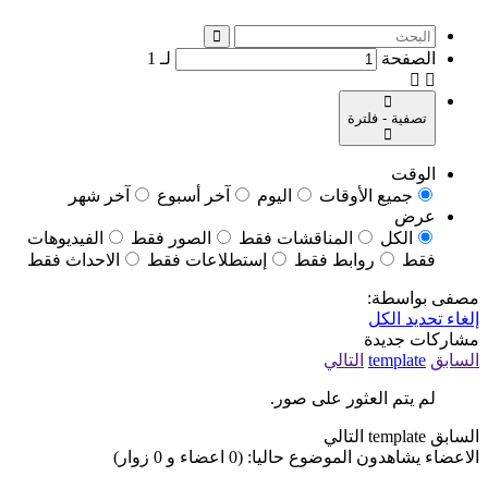
الصفحة
لـ
1
تصفية - فلترة
الوقت
جميع الأوقات
اليوم
آخر أسبوع
آخر شهر
عرض
الكل
المناقشات فقط
الصور فقط
الفيديوهات
فقط
روابط فقط
إستطلاعات فقط
الاحداث فقط
مصفى بواسطة:
إلغاء تحديد الكل
مشاركات جديدة
السابق
template
التالي
لم يتم العثور على صور.
السابق
template
التالي
الاعضاء يشاهدون الموضوع حاليا: (0 اعضاء و 0 زوار)