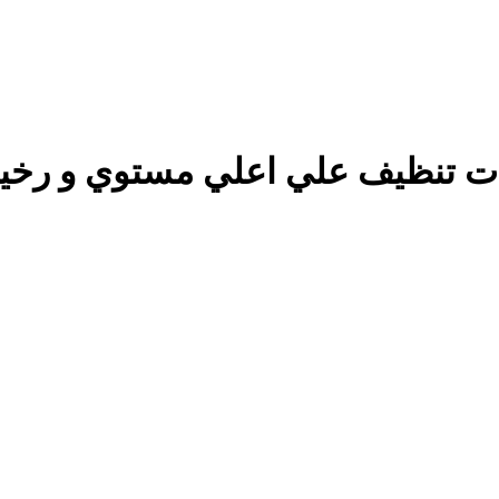
يف علي اعلي مستوي و رخيصه تبدء بـ 0