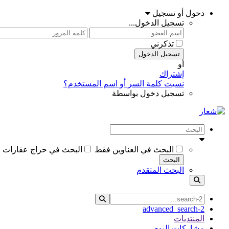
دخول أو تسجيل
تسجيل الدخول...
تذكرني
تسجيل الدخول
أو
إشتراك
نسيت كلمة السر أو اسم المستخدم؟
تسجيل دخول بواسطة
البحث في العناوين فقط
البحث في حراج عقارات ا
البحث
البحث المتقدم
advanced_search-2
المنتديات
مشاركات اليوم