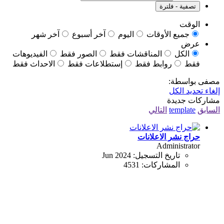
تصفية - فلترة
الوقت
جميع الأوقات
اليوم
آخر أسبوع
آخر شهر
عرض
الكل
المناقشات فقط
الصور فقط
الفيديوهات
فقط
روابط فقط
إستطلاعات فقط
الاحداث فقط
مصفى بواسطة:
إلغاء تحديد الكل
مشاركات جديدة
السابق
template
التالي
حراج نشر الاعلانات
Administrator
تاريخ التسجيل:
Jun 2024
المشاركات:
4531