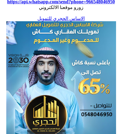
https://api.whatsapp.com/send?phone=966548046950
زورو موقعنا الالكتروني
الاساس الحجري للتمويل