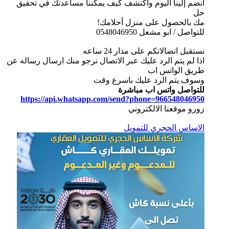
انضم إلينا اليوم واكتشف كيف يمكننا مساعدتك في تحقيق
حل
مك بالحصول على منزل أحلامك!
للتواصل / ابو مشعل 0548046950
نستقبل اتصالاتكم على مدار 24 ساعه
اذا لم يتم الرد عليك عبر الاتصال نرجو منك ارسال رساله عن
طريق الواتس اب
وسوف يتم الرد عليك باسرع وقت
للتواصل واتس اب مباشرة
https://api.whatsapp.com/send?phone=966548046950
زورو موقعنا الالكتروني
الاساس الحجري للتمويل