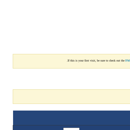
If this is your first visit, be sure to check out the
FA