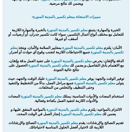
ويضمن لك نتائج مرضية.
مميزات الاستعانة بمعلم تكسير بالمدينة المنورة
:
الخبرة والمهارة: يتمتع
معلم تكسير بالمدينة المنورة
بالخبرة والمهارة اللازمة
للتعامل مع مختلف أنواع أعمال التكسير، سواء كانت تكسير جدران، أو أرضيات، أو
أسقف، أو غيرها.
الأمان: يلتزم
معلم تكسير بالمدينة المنورة
بمعايير السلامة والأمان، ويتخذ
معلم
تكسير بالمدينة المنورة
جميع الاحتياطات اللازمة لتجنب وقوع أي حوادث أو أضرار.
الدقة والإتقان: يحرص
معلم تكسير بالمدينة المنورة
على تنفيذ العمل بدقة وإتقان،
مع الاهتمام بأدق التفاصيل،و يضمن لك
معلم تكسير بالمدينة المنورة
الحصول على
نتائج عالية الجودة.
توفير الوقت والجهد: يوفر
معلم تكسير بالمدينة المنورة
عليك الوقت والجهد، حيث
يتولى
معلم تكسير بالمدينة المنورة
جميع مراحل العمل، بدءًا من التخطيط والتنفيذ
وحتى التنظيف والتخلص من المخلفات.
استخدام المعدات والأدوات المناسبة: يمتلك
معلم تكسير بالمدينة المنورة
المعدات
والأدوات اللازمة لتنفيذ العمل بكفاءة وفعالية.
الالتزام بالمواعيد: يلتزم
معلم تكسير بالمدينة المنورة
بالمواعيد المتفق عليها،و
يضمن لك
معلم تكسير بالمدينة المنورة
إنجاز العمل في الوقت المحدد.
تقديم النصائح والإرشادات: يقدم
معلم تكسير بالمدينة المنورة
النصائح والإرشادات
اللازمة لك لاختيار أفضل الحلول المناسبة لاحتياجاتك.