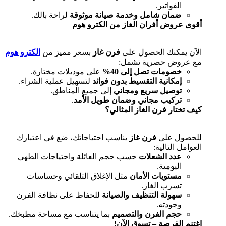
الفواتير.
ضمان شامل وخدمة صيانة موثوقة
لراحة بالك.
أقوى عروض أفران الغاز من الكترو هوم
الآن يمكنك الحصول على
فرن غاز
بسعر مميز من
الكترو هوم
مع عروض حصرية تشمل:
خصومات تصل إلى 40%
على موديلات مختارة.
إمكانية التقسيط بدون فوائد
لتسهيل عملية الشراء.
توصيل سريع ومجاني
إلى جميع المناطق.
تركيب مجاني وضمان طويل الأمد
.
كيف تختار فرن الغاز المثالي؟
للحصول على
فرن غاز
يناسب احتياجاتك، ضع في اعتبارك
العوامل التالية:
عدد الشعلات
حسب حجم العائلة واحتياجات الطهي
اليومية.
مستويات الأمان
مثل الإغلاق التلقائي وحساسات
تسرب الغاز.
سهولة التنظيف والصيانة
للحفاظ على نظافة الفرن
وجودته.
حجم الفرن والتصميم
بما يتناسب مع مساحة مطبخك.
اغتنم الفرصة – تسوق الآن!