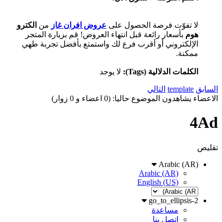
لا تفوّت فرصة الحصول على
عروض افران غاز
​ من
الكترو
هوم
بأسعار رائعة قبل انتهاء العروض! قم بزيارة المتجر
الإلكتروني أو أقرب فرع لك واستمتع بأفضل تجربة طهي
ممكنة.
الكلمات الدلالية (Tags):
لا يوجد
السابق
template
التالي
الاعضاء يشاهدون الموضوع حاليا: (0 اعضاء و 0 زوار)
4Ad
تقليص
Arabic (AR)
Arabic (AR)
English (US)
go_to_ellipsis-2
مساعدة
اتصل بنا