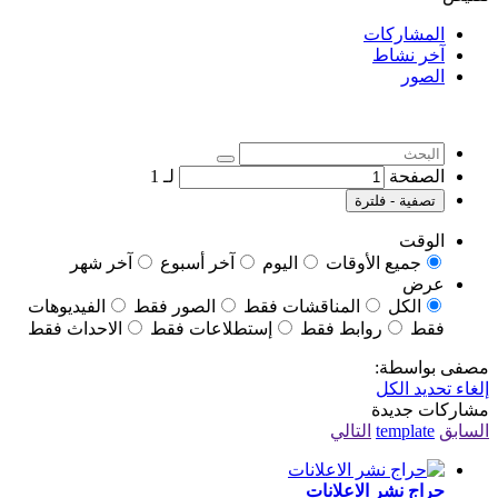
المشاركات
آخر نشاط
الصور
الصفحة
لـ
1
تصفية - فلترة
الوقت
جميع الأوقات
اليوم
آخر أسبوع
آخر شهر
عرض
الكل
المناقشات فقط
الصور فقط
الفيديوهات
فقط
روابط فقط
إستطلاعات فقط
الاحداث فقط
مصفى بواسطة:
إلغاء تحديد الكل
مشاركات جديدة
السابق
template
التالي
حراج نشر الاعلانات