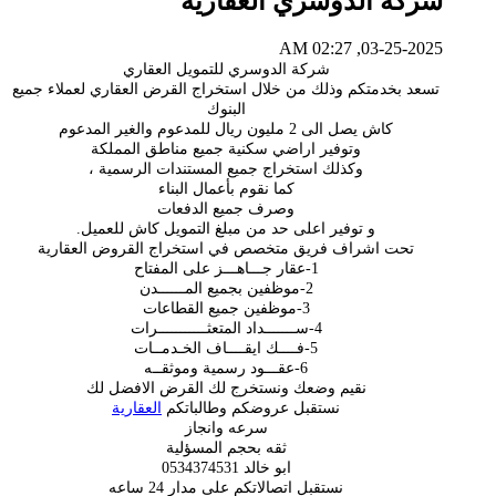
شركة الدوسري العقارية
03-25-2025, 02:27 AM
شركة الدوسري للتمويل العقاري
تسعد بخدمتكم وذلك من خلال استخراج القرض العقاري لعملاء جميع
البنوك
كاش يصل الى 2 مليون ريال للمدعوم والغير المدعوم
وتوفير اراضي سكنية جميع مناطق المملكة
وكذلك استخراج جميع المستندات الرسمية ،
كما نقوم بأعمال البناء
وصرف جميع الدفعات
و توفير اعلى حد من مبلغ التمويل كاش للعميل.
تحت اشراف فريق متخصص في استخراج القروض العقارية
1-عقار جـــاهـــز على المفتاح
2-موظفين بجميع المــــــدن
3-موظفين جميع القطاعات
4-ســـــــداد المتعثـــــــــــرات
5-فــــك ايقــــاف الخـدمــات
6-عقـــود رسمية وموثقــه
نقيم وضعك ونستخرج لك القرض الافضل لك
نستقبل عروضكم وطالباتكم
العقارية
سرعه وانجاز
ثقه بحجم المسؤلية
ابو خالد 0534374531
نستقبل اتصالاتكم على مدار 24 ساعه