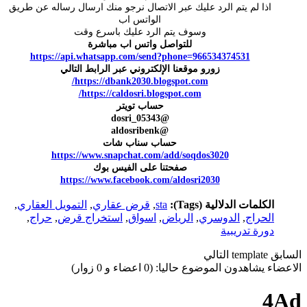
اذا لم يتم الرد عليك عبر الاتصال نرجو منك ارسال رساله عن طريق
الواتس اب
وسوف يتم الرد عليك باسرع وقت
للتواصل واتس اب مباشرة
https://api.whatsapp.com/send?phone=966534374531
زورو موقعنا الإلكتروني عبر الرابط التالي
https://dbank2030.blogspot.com/
https://caldosri.blogspot.com/
حساب تويتر
@dosri_05343
@aldosribenk
حساب سناب شات
https://www.snapchat.com/add/soqdos3020
صفحتنا على الفيس بوك
https://www.facebook.com/aldosri2030
الكلمات الدلالية (Tags):
sta
,
قرض عقاري
,
التمويل العقاري
,
الحراج
,
الدوسري
,
الرياض
,
اسواق
,
استخراج قرض
,
حراج
,
دورة تدريبية
السابق
template
التالي
الاعضاء يشاهدون الموضوع حاليا: (0 اعضاء و 0 زوار)
4Ad