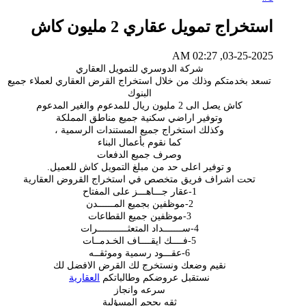
استخراج تمويل عقاري 2 مليون كاش
03-25-2025, 02:27 AM
شركة الدوسري للتمويل العقاري
تسعد بخدمتكم وذلك من خلال استخراج القرض العقاري لعملاء جميع
البنوك
كاش يصل الى 2 مليون ريال للمدعوم والغير المدعوم
وتوفير اراضي سكنية جميع مناطق المملكة
وكذلك استخراج جميع المستندات الرسمية ،
كما نقوم بأعمال البناء
وصرف جميع الدفعات
و توفير اعلى حد من مبلغ التمويل كاش للعميل.
تحت اشراف فريق متخصص في استخراج القروض العقارية
1-عقار جـــاهـــز على المفتاح
2-موظفين بجميع المــــــدن
3-موظفين جميع القطاعات
4-ســـــــداد المتعثـــــــــــرات
5-فــــك ايقــــاف الخـدمــات
6-عقـــود رسمية وموثقــه
نقيم وضعك ونستخرج لك القرض الافضل لك
نستقبل عروضكم وطالباتكم
العقارية
سرعه وانجاز
ثقه بحجم المسؤلية