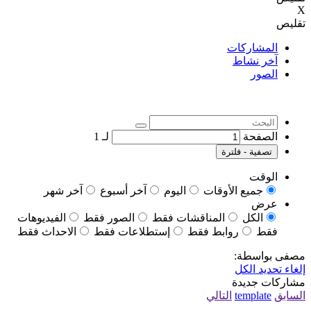
X
تقليص
المشاركات
آخر نشاط
الصور
الصفحة
لـ
1
تصفية - فلترة
الوقت
جميع الأوقات
اليوم
آخر أسبوع
آخر شهر
عرض
الكل
المناقشات فقط
الصور فقط
الفيديوهات
فقط
روابط فقط
إستطلاعات فقط
الاحداث فقط
مصفى بواسطة:
إلغاء تحديد الكل
مشاركات جديدة
السابق
template
التالي