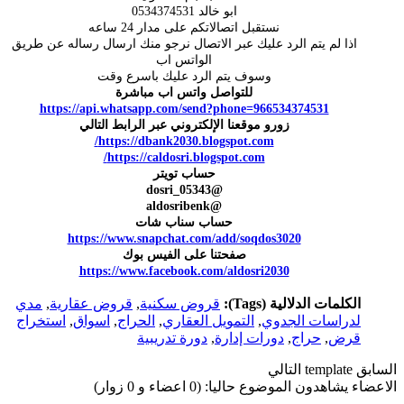
ابو خالد 0534374531
نستقبل اتصالاتكم على مدار 24 ساعه
اذا لم يتم الرد عليك عبر الاتصال نرجو منك ارسال رساله عن طريق
الواتس اب
وسوف يتم الرد عليك باسرع وقت
للتواصل واتس اب مباشرة
https://api.whatsapp.com/send?phone=966534374531
زورو موقعنا الإلكتروني عبر الرابط التالي
https://dbank2030.blogspot.com/
https://caldosri.blogspot.com/
حساب تويتر
@dosri_05343
@aldosribenk
حساب سناب شات
https://www.snapchat.com/add/soqdos3020
صفحتنا على الفيس بوك
https://www.facebook.com/aldosri2030
الكلمات الدلالية (Tags):
قروض سكنية
,
قروض عقارية
,
مدي
لدراسات الجدوي
,
التمويل العقاري
,
الحراج
,
اسواق
,
استخراج
قرض
,
حراج
,
دورات إدارة
,
دورة تدريبية
السابق
template
التالي
الاعضاء يشاهدون الموضوع حاليا: (0 اعضاء و 0 زوار)