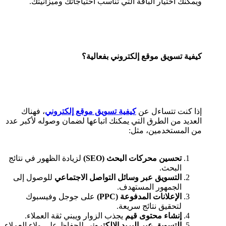
ويمكنك اختيار الباقة التي تناسب احتياجاتك وميزانيتك.
كيفية تسويق موقع إلكتروني بفعالية؟
إذا كنت تتساءل عن
كيفية تسويق موقع إلكتروني
، فهناك
العديد من الطرق التي يمكنك اتباعها لضمان وصوله لأكبر عدد
من المستخدمين، مثل:
تحسين محركات البحث (SEO)
لزيادة الظهور في نتائج
البحث.
التسويق عبر وسائل التواصل الاجتماعي
للوصول إلى
الجمهور المستهدف.
الإعلانات المدفوعة (PPC)
على جوجل وفيسبوك
لتحقيق نتائج سريعة.
إنشاء محتوى قيم
يجذب الزوار ويبني ثقة العملاء.
التسويق عبر البريد الإلكتروني
للحفاظ على ولاء العملاء