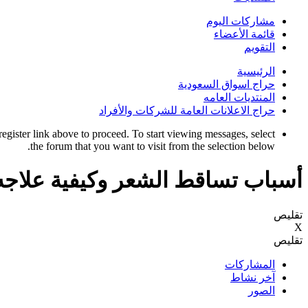
مشاركات اليوم
قائمة الأعضاء
التقويم
الرئيسية
حراج اسواق السعودية
المنتديات العامه
حراج الاعلانات العامة للشركات والأفراد
register link above to proceed. To start viewing messages, select
the forum that you want to visit from the selection below.
أسباب تساقط الشعر وكيفية علاجه 
تقليص
X
تقليص
المشاركات
آخر نشاط
الصور