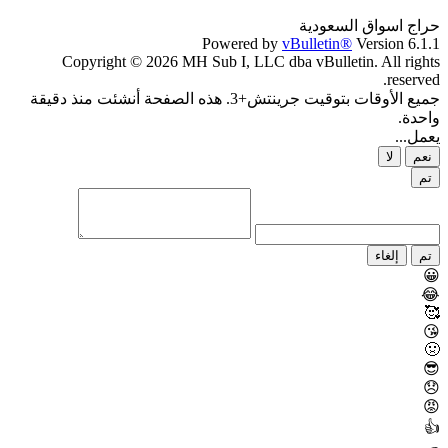
حراج اسواق السعودية
Powered by
vBulletin®
Version 6.1.1
Copyright © 2026 MH Sub I, LLC dba vBulletin. All rights
reserved.
جميع الأوقات بتوقيت جرينتش+3. هذه الصفحة أنشئت منذ دقيقة
واحدة.
يعمل...
نعم
لا
تم
تم
إلغاء
😀
😂
🥰
😘
🤢
😎
😞
😡
👍