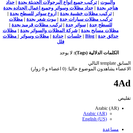
والبيوت
|
تركيب جميع انواع البرجولات الحديثة بجدة
|
حداد
هناجر بجدة
|
حداد مظلات وسواتر وجميع اعمال الحداده بجدة
|
تركيب مظلات خشبية بجدة
|
اروع سواتر للسطح بجدة
|
تركيب مظلات سيارات جدة
|
بيوت شعر بجدة
|
مظلات
للسطح جدة
|
سواتر جدة
|
تركيب مظلات قرميد بجدة
|
مظلات مسابح بجدة
|
شركة المظلات والسواتر بجدة
|
مظلات
حدائق جدة
|
Blog
|
جلسات
|
حدادة
|
مظلات وسواتر
|
مظلات
فلل
الكلمات الدلالية (Tags):
لا يوجد
السابق
template
التالي
الاعضاء يشاهدون الموضوع حاليا: (0 اعضاء و 0 زوار)
4Ad
تقليص
Arabic (AR)
Arabic (AR)
English (US)
مساعدة