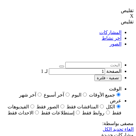
تقليص
X
تقليص
المشاركات
آخر نشاط
الصور
الصفحة
لـ
1
تصفية - فلترة
الوقت
جميع الأوقات
اليوم
آخر أسبوع
آخر شهر
عرض
الكل
المناقشات فقط
الصور فقط
الفيديوهات
فقط
روابط فقط
إستطلاعات فقط
الاحداث فقط
مصفى بواسطة:
إلغاء تحديد الكل
مشاركات جديدة