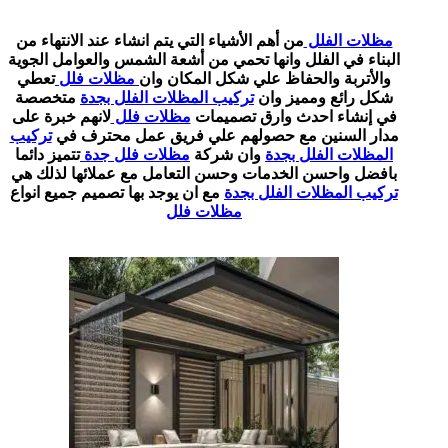
مظلات الفلل
من أهم الأشياء التي يتم انشاء عند الانتهاء من
البناء في الفلل وانها تحمي من أشعة الشمس والعوامل الجوية
والأتربة والحفاظ علي شكل المكان وان
مظلات فلل
تعطي
شكل رائع ومميز وان
تركيب المظلات الفلل بجدة
متخصصة
في إنشاء احدث وارق تصميمات
مظلات فلل
لانهم خبرة على
مدار السنين مع حصولهم علي فريق عمل محترف في
تركيب
المظلات الفلل بجدة
وان شركة
مظلات فلل جدة
تتميز دائما
بافضل واحسن الخدمات وحسن التعامل مع عملائها لذلك هي
تركيب المظلات الفلل بجدة
مع ان يوجد بها تصميم جميع انواع
مظلات فلل