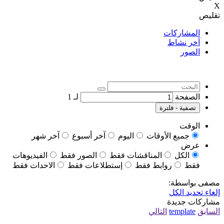
X
تقليص
المشاركات
آخر نشاط
الصور
الصفحة
لـ
1
تصفية - فلترة
الوقت
جميع الأوقات
اليوم
آخر أسبوع
آخر شهر
عرض
الكل
المناقشات فقط
الصور فقط
الفيديوهات
فقط
روابط فقط
إستطلاعات فقط
الاحداث فقط
مصفى بواسطة:
إلغاء تحديد الكل
مشاركات جديدة
السابق
template
التالي