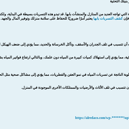
نيتك التحتية
لتي تواجه العديد من المنازل والمنشآت بابها. قد تبدو هذه التسربات بسيطة في البداية، ولك
 فإن
كشف التسربات بابها
يعتبر أمرًا ضروريًا للحفاظ على سلامة منزلك وتوفير المال والجهد.
 أن تتسبب في تلف الجدران والأسقف، وتآكل الخرسانة والحديد، مما يؤدي إلى ضعف الهيكل ا
 مرئية، مما يؤدي إلى استهلاك كميات كبيرة من المياه دون علمك، وبالتالي ارتفاع فواتير ال
بة الناتجة عن تسربات المياه في نمو العفن والفطريات، مما يؤدي إلى مشاكل صحية مثل ال
أن تتسبب في تلف الأثاث والأرضيات والممتلكات الأخرى الموجودة في المنزل.