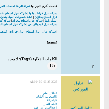
خدمات أخري تتميز بها
شركة الرضا لخدمات العز
شركة عزل خزانات بابها
|
شركة عزل اسطح بخم
عزل اسطح بجازان
|
كشف تسربات المياه بنجرا
المياه بابها
|
شركة عزل اسطح بنجران
|
شركة كشف
شركة عزل فوم بالرياض
|
شركة عزل اسطح بال
|
شركة عزل
|
عزل اسطح
|
عزل خزانات
|
كشف 
[/center]
الكلمات الدلالية (Tags):
لا يوجد
1
👍
03-25-2025, 04:50 AM
#جاك_العلم
#السعوديه_اليابان
#ليله_٢٥
#ليله_القدر
#عبدالعزيز_بن_فهد
تداول الفوركس