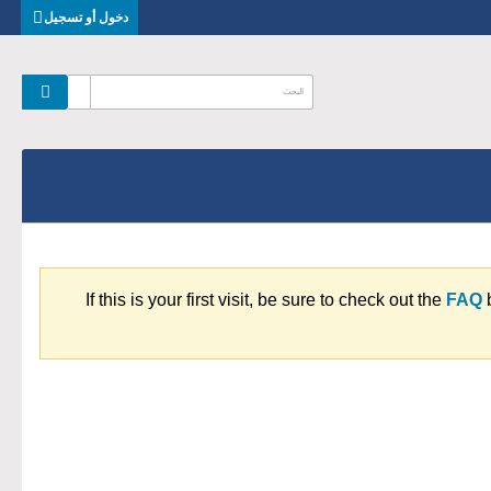
دخول أو تسجيل
If this is your first visit, be sure to check out the
FAQ
b