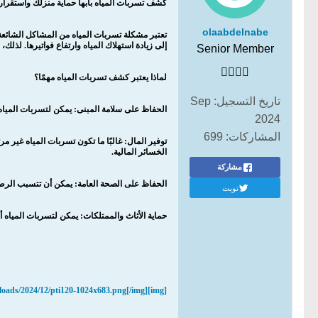
كشف تسربات المياه بابها حماية منزلك واستقرار ب
olaabdelnabe
تعتبر مشكلة تسربات المياه من المشاكل الشائعة ا
إلى زيادة استهلاك المياه وارتفاع فواتيرها. لذلك،
Senior Member
لماذا يعتبر كشف تسربات المياه مهمًا؟
تاريخ التسجيل:
Sep
الحفاظ على سلامة المبنى: يمكن لتسربات المياه
2024
المشاركات:
699
توفير المال: غالبًا ما تكون تسربات المياه غير
الخسائر المالية.
مشاركة
الحفاظ على الصحة العامة: يمكن أن تتسبب الرطو
تويت
حماية الأثاث والممتلكات: يمكن لتسربات المياه 
[img]https://alredaco.com/wp-*******/uploads/2024/12/pti120-1024x683.png[/img]