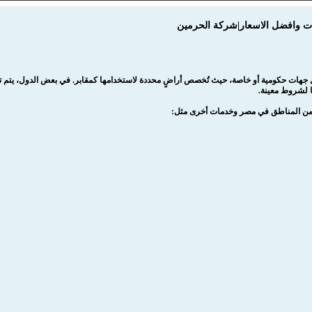
احات وافضل الاسعار|شركة الحرمين
جهات حكومية أو خاصة، حيث تُخصص أراضٍ محددة لاستخدامها كمقابر. في بعض الدول، يتم تنظيم
ًا لشروط معينة.
 من المناطق في مصر وخدمات أخرى مثل: