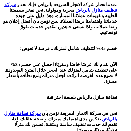
ار شركة الانجاز السريعة بالرياض فإنك تختار
شركة
ازل بالرياض
مجربة وموثوقة. نحن نفخر بسمعتنا
قييمات عملائنا الممتازة، وهذا دليل على جودة
اهتمامنا برضا العملاء. نحن نؤمن بأن أفضل إعلان هو
ئنا، ولذا نسعى جاهدين لتقديم خدمات تفوق
الآن نقدم لك عرضًا خاصًا ومغريًا! احصل على خصم 35%
ف شامل لمنزلك عند الحجز خلال الفترة المحدودة.
ذه الفرصة الرائعة لجعل منزلك يلمع نظافة بأسعار
ازل بالرياض بلمسة احترافية
ركة الانجاز السريعة نؤمن بأن
شركة نظافة منازل
عكس مدى اهتمامك بمنزلك وبصحة عائلتك. لذا،
خدمات تنظيف شاملة ومتقنة، تضمن لك منزلًا
تبًا، ومعطرًا.