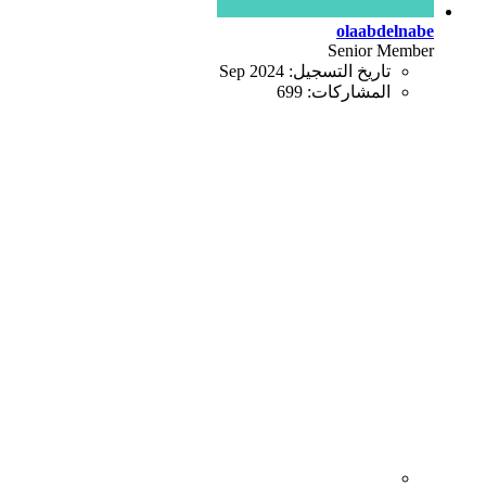
olaa
Senio
يخ التسجيل:
Sep 2024
مشاركات:
699