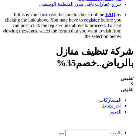
رات باقي مدن المنطقة الوسطى
If this is your first visit, be sure to check out th
clicking the link above. You may have to
register
be
can post: click the register link above to proceed
viewing messages, select the forum that you want to v
the select
نظيف منازل
.خصم35%
ات
ط