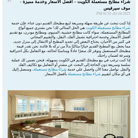
#1
شراء مطابخ مستعملة الكويت – أفضل الأسعار وخدمة مميزة -
موف سيرفيس
03-24-2025, 02:55 PM
إذا كنت تبحث عن طريقة سهلة وسريعة لبيع مطبخك القديم دون عناء، فإن خدمة
شراء مطابخ مستعملة الكويت
هي الحل المثالي لك! نحن نشتري جميع أنواع
المطابخ المستعملة، سواء كانت مطابخ خشبية، المنيوم، ومطابخ مودرن، مع تقديم
أفضل الأسعار وخدمة احترافية تشمل الفك، النقل، والتقييم المجاني.
في كثير من الأحيان، يحتاج البعض إلى تجديد المطبخ أو الانتقال إلى منزل جديد،
مما يجعل بيع المطبخ القديم خيارًا مثاليًا بدلاً من تركه بلا فائدة. نحن نقدر قيمة
مطبخك المستعمل ونوفر لك سعرًا عادلًا ومناسبًا لحالته، مع التعامل بكل احترافية
وسرعة لضمان راحتك.
إذا كنت ترغب في بيع مطبخك القديم في الكويت بسهولة، فنحن نضمن لك عملية
سلسة وسريعة دون الحاجة إلى البحث عن مشترٍ أو التعامل مع تكاليف الفك
والنقل. تواصل معنا الآن واحصل علي خدمة
شراء مطابخ مستعملة
، وسنصل إليك
في أي مكان لتقييم
شراء مطابخ مستعملة
بأفضل الأسعار .