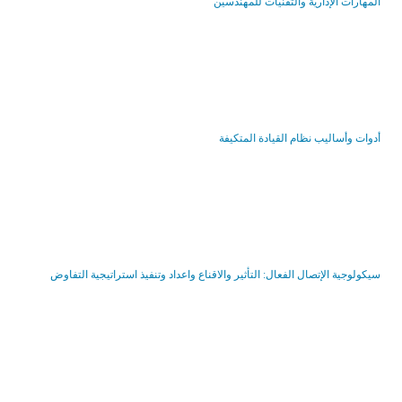
المهارات الإدارية والتقنيات للمهندسين
أدوات وأساليب نظام القيادة المتكيفة
سيكولوجية الإتصال الفعال: التأثير والاقناع واعداد وتنفيذ استراتيجية التفاوض