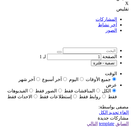
X
تقليص
المشاركات
آخر نشاط
الصور
الصفحة
لـ
1
تصفية - فلترة
الوقت
جميع الأوقات
اليوم
آخر أسبوع
آخر شهر
عرض
الكل
المناقشات فقط
الصور فقط
الفيديوهات
فقط
روابط فقط
إستطلاعات فقط
الاحداث فقط
مصفى بواسطة:
إلغاء تحديد الكل
مشاركات جديدة
السابق
template
التالي