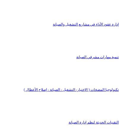
إدارة عقود الأداء في مشاريع التشغيل والصيانة
تنمية مهارات مشرفي الصيانة
تكنولوجيا المضخات ( الإختيار- التشغيل - الصيانة - إصلاح الأعطال )
التقنيات الحديثة لنظم إدارة الصيانة