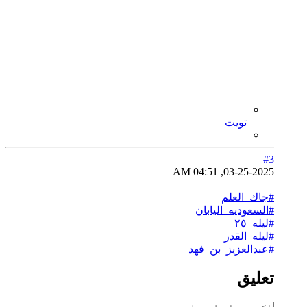
تويت
#3
03-25-2025, 04:51 AM
#جاك_العلم
#السعوديه_اليابان
#ليله_٢٥
#ليله_القدر
#عبدالعزيز_بن_فهد
تعليق