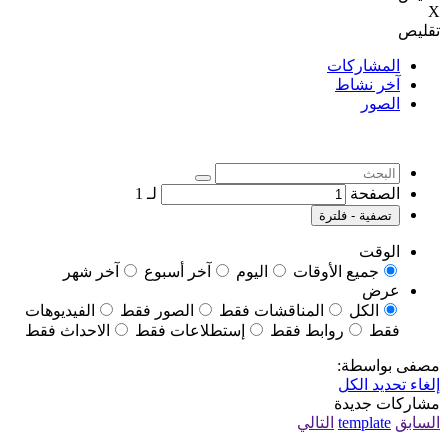
X
تقليص
المشاركات
آخر نشاط
الصور
الصفحة
لـ
1
تصفية - فلترة
الوقت
جميع الأوقات
اليوم
آخر أسبوع
آخر شهر
عرض
الكل
المناقشات فقط
الصور فقط
الفيديوهات
فقط
روابط فقط
إستطلاعات فقط
الاحداث فقط
مصفى بواسطة:
إلغاء تحديد الكل
مشاركات جديدة
السابق
template
التالي