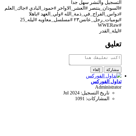
التسجيل والنشر سهل جدا
#السودان_ينتصر #العشر_الاواخر #حمود_البادي #جاك_العلم
#دواس_الفراج_في_ذمة_الله #ولي_العهد #ياهلا
#يوميات_رجل_عانس٢٣ #مسلسل_معاويه​ #ليله_25
#WWERaw
#ليلة_القدر​
تعليق
مشاركة
إلغاء
تداول الفوركس
Administrator
تاريخ التسجيل:
Jul 2024
المشاركات:
1091