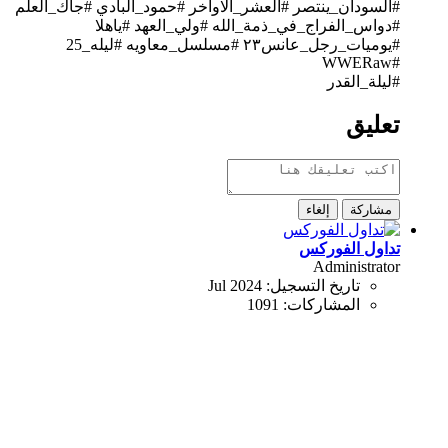
#السودان_ينتصر #العشر_الاواخر #حمود_البادي #جاك_العلم
#دواس_الفراج_في_ذمة_الله #ولي_العهد #ياهلا
#يوميات_رجل_عانس٢٣ #مسلسل_معاويه​ #ليله_25
#WWERaw
#ليلة_القدر​
تعليق
مشاركة
إلغاء
تداول الفوركس
Administrator
تاريخ التسجيل:
Jul 2024
المشاركات:
1091