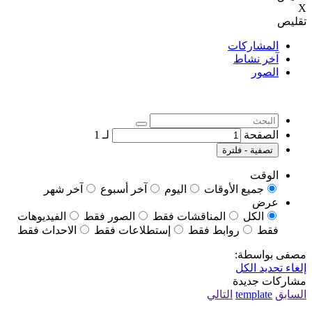
X
تقليص
المشاركات
آخر نشاط
الصور
الصفحة
لـ
1
تصفية - فلترة
الوقت
جميع الأوقات
اليوم
آخر أسبوع
آخر شهر
عرض
الكل
المناقشات فقط
الصور فقط
الفيديوهات
فقط
روابط فقط
إستطلاعات فقط
الاحداث فقط
مصفى بواسطة:
إلغاء تحديد الكل
مشاركات جديدة
السابق
template
التالي