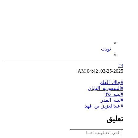
تويت
#3
03-25-2025, 04:42 AM
#جاك_العلم
#السعوديه_اليابان
#ليله_٢٥
#ليله_القدر
#عبدالعزيز_بن_فهد
تعليق