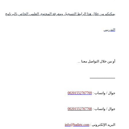
يمكنكم من خلال هذا الرابط التسجيل ومعرفة المحتوى العلمي الخاص بالبرنامج
التدريبي
أو من خلال التواصل معنا ...
ــــــــــــــــــــــ
جوال / واتساب :
00201552767769
جوال / واتساب :
00201552767768
البريد الإلكترونى :
info@badirtc.com