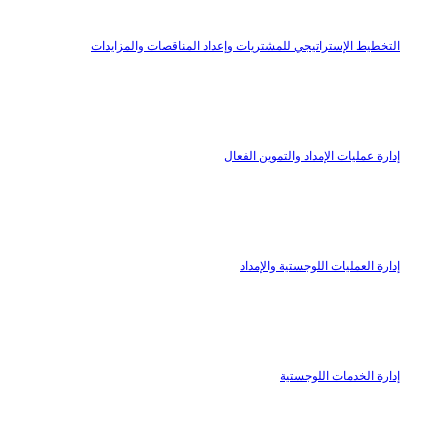
التخطيط الإستراتيجي للمشتريات وإعداد المناقصات والمزايدات
إدارة‭ ‬عمليات الإمداد والتموين الفعال
إدارة العمليات اللوجستية والإمداد
إدارة الخدمات اللوجستية