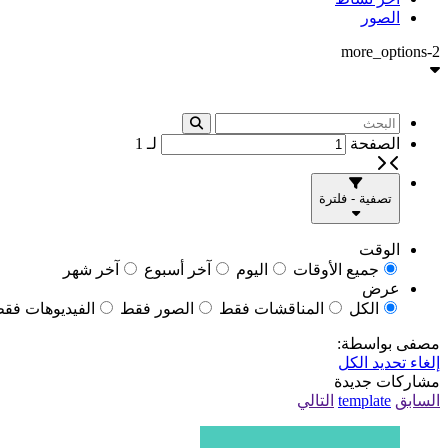
الصور
more_options-2
الصفحة
لـ
1
تصفية - فلترة
الوقت
جميع الأوقات
اليوم
آخر أسبوع
آخر شهر
عرض
الكل
المناقشات فقط
الصور فقط
الفيديوهات فق
مصفى بواسطة:
إلغاء تحديد الكل
مشاركات جديدة
السابق
template
التالي