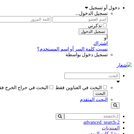
دخول أو تسجيل
تسجيل الدخول...
تذكرني
تسجيل الدخول
أو
إشتراك
نسيت كلمة السر أو اسم المستخدم؟
تسجيل دخول بواسطة
البحث في العناوين فقط
البحث في حراج الخرج ف
البحث
البحث المتقدم
advanced_search-2
المنتديات
مشاركات اليوم