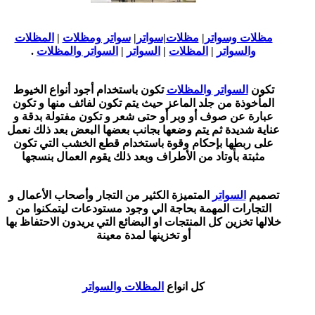
مظلات وسواتر
|
مظلات
|
سواتر
|
سواتر ومظلات
|
المظلات
والسواتر
|
المظلات
|
السواتر
|
السواتر والمظلات
.
تكون
السواتر والمظلات
تكون باستخدام أجود أنواع الخيوط
المأخوذة من جلد الماعز حيث يتم تكون لفائف منها و تكون
عبارة عن صوف أو وبر أو حتى شعر و تكون مفتولة بدقة و
عناية شديدة ثم يتم وضعها بجانب بعضها البعض بعد ذلك نعمل
على ربطها بإحكام وقوة باستخدام قطع الخشب التي تكون
مثبتة بأوتاد من الأطراف وبعد ذلك يقوم العمال بنسجها
تصميم
السواتر
المتميزة الكثير من التجار وأصحاب الأعمال و
التجارات المهمة بحاجة الي وجود مستودعات ليتمكنوا من
خلالها تخزين كل المنتجات او البضائع التي يريدون الاحتفاظ بها
أو تخزينها لمدة معينة
كل انواع
المظلات والسواتر