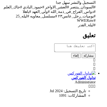
التسجيل والنشر سهل جدا
#السودان_ينتصر #العشر_الاواخر #حمود_البادي #جاك_العلم
#دواس_الفراج_في_ذمة_الله #ولي_العهد #ياهلا
#يوميات_رجل_عانس٢٣ #مسلسل_معاويه​ #ليله_25
#WWERaw
#ليلة_القدر​
تعليق
مشاركة
إلغاء
تداول الفوركس
Administrator
تاريخ التسجيل:
Jul 2024
المشاركات:
1091