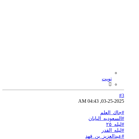
تويت
#3
03-25-2025, 04:43 AM
#جاك_العلم
#السعوديه_اليابان
#ليله_٢٥
#ليله_القدر
#عبدالعزيز_بن_فهد