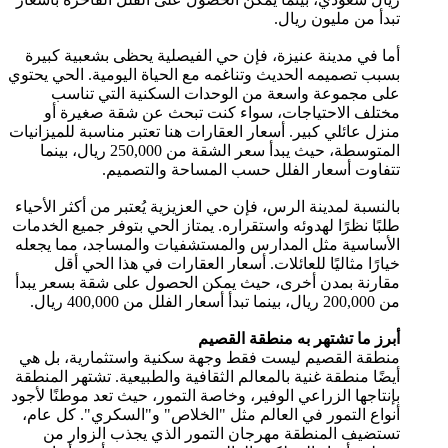
تبدأ من مليون ريال.
أما في مدينة عنيزة، فإن حي الفيصلية يحظى بشعبية كبيرة
بسبب تصميمه الحديث وتناغمه مع الحياة اليومية. الحي يحتوي
على مجموعة واسعة من الوحدات السكنية التي تناسب
مختلف الاحتياجات، سواء كنت تبحث عن شقة صغيرة أو
منزل عائلي كبير. أسعار العقارات هنا تعتبر مناسبة للميزانيات
المتوسطة، حيث يبدأ سعر الشقة من 250,000 ريال، بينما
تتفاوت أسعار الفلل حسب المساحة والتصميم.
بالنسبة لمدينة الرس، فإن حي العزيزية يُعتبر من أكثر الأحياء
طلبًا نظرًا لهدوئه واستقراره. يمتاز الحي بتوفر جميع الخدمات
الأساسية مثل المدارس والمستشفيات والمساجد، مما يجعله
خيارًا مثاليًا للعائلات. أسعار العقارات في هذا الحي أقل
مقارنة بمدن أخرى، حيث يمكن الحصول على شقة بسعر يبدأ
من 200,000 ريال، بينما تبدأ أسعار الفلل من 400,000 ريال.
أبرز ما تشتهر به منطقة القصيم
منطقة القصيم ليست فقط وجهة سكنية واستثمارية، بل هي
أيضًا منطقة غنية بالمعالم الثقافية والطبيعية. تشتهر المنطقة
بإنتاجها الزراعي الوفير، وخاصة التمور، حيث تعد موطنًا لأجود
أنواع التمور في العالم مثل "الخلاص" و"السكري". كل عام،
تستضيف المنطقة مهرجان التمور الذي يجذب الزوار من