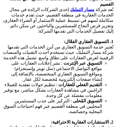
القصيم
تُعد شركة
مسار التمليك
إحدى الشركات الرائدة في مجال
الخدمات العقارية في منطقة القصيم، حيث تقدم خدمات
متكاملة تُسهم في تبسيط عملية الاستثمار أو الشراء العقاري،
وتعزيز فرص النجاح للمستثمرين والباحثين عن سكن دائم.
إليك تفصيل الخدمات التي تقدمها الشركة:
1. التسويق العقاري الفعّال:
تُعتبر خدمة التسويق العقاري من أبرز الخدمات التي تقدمها
شركة مسار التمليك، حيث تستخدم أحدث التقنيات والمنصات
الرقمية لعرض العقارات على نطاق واسع. تشمل هذه الخدمة:
التسويق عبر الإنترنت
: نشر إعلانات العقارات على
مواقع التواصل الاجتماعي (مثل تويتر وإنستجرام)
ومواقع التسويق العقاري المتخصصة، بالإضافة إلى
إنشاء صفحات إلكترونية مُخصصة لكل عقار.
التقديم الفعلي للعقارات
: تنظيم جولات تفقدية للعملاء
الراغبين في مشاهدة العقارات بشكل مباشر، مع توفير
معلومات مفصلة عن كل وحدة.
التسويق المُحلى
: التركيز على جذب المستثمرين
المحليين في منطقة القصيم عبر فهم احتياجات السوق
المحلية وخصائصه.
2. الاستشارات العقارية الاحترافية: