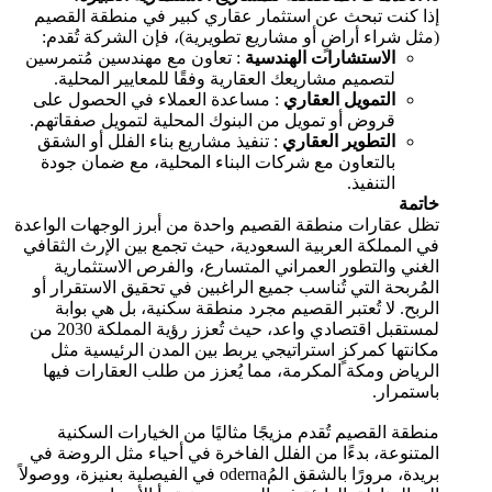
إذا كنت تبحث عن استثمار عقاري كبير في منطقة القصيم
(مثل شراء أراضٍ أو مشاريع تطويرية)، فإن الشركة تُقدم:
الاستشارات الهندسية
: تعاون مع مهندسين مُتمرسين
لتصميم مشاريعك العقارية وفقًا للمعايير المحلية.
التمويل العقاري
: مساعدة العملاء في الحصول على
قروض أو تمويل من البنوك المحلية لتمويل صفقاتهم.
التطوير العقاري
: تنفيذ مشاريع بناء الفلل أو الشقق
بالتعاون مع شركات البناء المحلية، مع ضمان جودة
التنفيذ.
خاتمة
تظل عقارات منطقة القصيم واحدة من أبرز الوجهات الواعدة
في المملكة العربية السعودية، حيث تجمع بين الإرث الثقافي
الغني والتطور العمراني المتسارع، والفرص الاستثمارية
المُربحة التي تُناسب جميع الراغبين في تحقيق الاستقرار أو
الربح. لا تُعتبر القصيم مجرد منطقة سكنية، بل هي بوابة
لمستقبل اقتصادي واعد، حيث تُعزز رؤية المملكة 2030 من
مكانتها كمركزٍ استراتيجي يربط بين المدن الرئيسية مثل
الرياض ومكة المكرمة، مما يُعزز من طلب العقارات فيها
باستمرار.
منطقة القصيم تُقدم مزيجًا مثاليًا من الخيارات السكنية
المتنوعة، بدءًا من الفلل الفاخرة في أحياء مثل الروضة في
بريدة، مرورًا بالشقق المُoderna في الفيصلية بعنيزة، ووصولاً