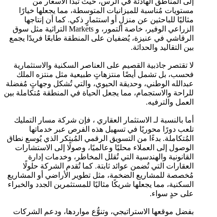
إلى المناطق الهادئة في الرس، حيث تبدأ الأسعار من
مستويات مُناسبة للميزانيات المتوسطة، مما يجعلها خيارًا
مثاليًا للباحثين عن منزلٍ أو استثمارٍ ذكي. كما أن إنتاجها
الزراعي الوفير، خاصة التمور، و Markets التراثية مثل سوق
الرقاشي في عنيزة، يُضفيان على المنطقة طابعًا فريدًا يجمع
بين التقاليد والحداثة.
لا تقتصر جاذبية القصيم على العناصر السكنية والاستثمارية
فحسب، بل تشمل أيضًا منتزهاتٍ طبيعية مثل منتزه الملك
عبدالله الوطني، وحديقة الحيوي، والتي تُشكل وجهاتٍ مُفضلة
للراحة والاستجمام، مما يجعل الحياة في المنطقة مُتكاملة بين
العمل والترفيه.
أما بالنسبة لـ الاستثمار العقاري ، فإن شركة مسار التمليك
تلعب دورًا محوريًا في تسهيل هذه الفرص عبر خدماتها
المُتكاملة. بدءًا من التسويق الرقمي المُبتكر الذي يُوسع نطاق
الوصول إلى العملاء محليًا وعالميًا، وصولًا إلى الاستشارات
القانونية والهندسية التي تُقلل المخاطر، وخدمات إدارة
العقارات التي تُضمن عوائد ثابتة. كما تُقدم الشركة حلولًا
مُخصصة للمشاريع الضخمة، مثل تطوير الأراضي أو المشاريع
السكنية، مما يجعلها شريكًا مثاليًا للمستثمرين الجدد والخبراء
على حدٍ سواء.
بفضل موقعها الاستراتيجي، وتنوُّع مواردها، ودعم الشركات