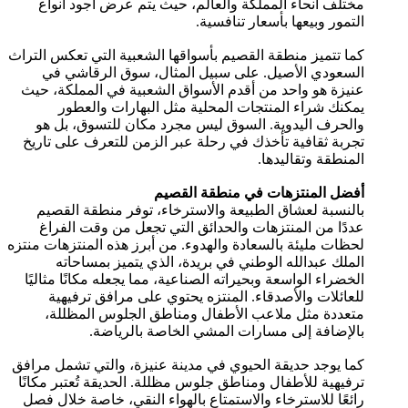
مختلف أنحاء المملكة والعالم، حيث يتم عرض أجود أنواع
التمور وبيعها بأسعار تنافسية.
كما تتميز منطقة القصيم بأسواقها الشعبية التي تعكس التراث
السعودي الأصيل. على سبيل المثال، سوق الرقاشي في
عنيزة هو واحد من أقدم الأسواق الشعبية في المملكة، حيث
يمكنك شراء المنتجات المحلية مثل البهارات والعطور
والحرف اليدوية. السوق ليس مجرد مكان للتسوق، بل هو
تجربة ثقافية تأخذك في رحلة عبر الزمن للتعرف على تاريخ
المنطقة وتقاليدها.
أفضل المنتزهات في منطقة القصيم
بالنسبة لعشاق الطبيعة والاسترخاء، توفر منطقة القصيم
عددًا من المنتزهات والحدائق التي تجعل من وقت الفراغ
لحظات مليئة بالسعادة والهدوء. من أبرز هذه المنتزهات منتزه
الملك عبدالله الوطني في بريدة، الذي يتميز بمساحاته
الخضراء الواسعة وبحيراته الصناعية، مما يجعله مكانًا مثاليًا
للعائلات والأصدقاء. المنتزه يحتوي على مرافق ترفيهية
متعددة مثل ملاعب الأطفال ومناطق الجلوس المظللة،
بالإضافة إلى مسارات المشي الخاصة بالرياضة.
كما يوجد حديقة الحيوي في مدينة عنيزة، والتي تشمل مرافق
ترفيهية للأطفال ومناطق جلوس مظللة. الحديقة تُعتبر مكانًا
رائعًا للاسترخاء والاستمتاع بالهواء النقي، خاصة خلال فصل