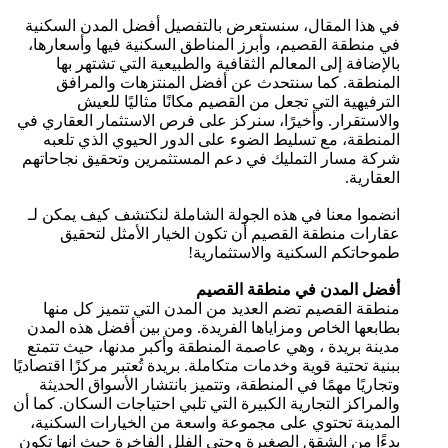
في هذا المقال، سنستعرض بالتفصيل أفضل المدن السكنية
في منطقة القصيم، وأبرز المناطق السكنية فيها وأسعارها،
بالإضافة إلى المعالم الثقافية والطبيعية التي تشتهر بها
المنطقة. كما سنتحدث عن أفضل المنتزهات والمرافق
الترفيهية التي تجعل من القصيم مكانًا مثاليًا للعيش
والاستقرار. وأخيرًا، سنركز على فرص الاستثمار العقاري في
المنطقة، مع تسليط الضوء على الدور الحيوي الذي تلعبه
شركة مسار التمليك في دعم المستثمرين وتحقيق نجاحاتهم
العقارية.
انضموا معنا في هذه الجولة الشاملة لنكتشف كيف يمكن لـ
عقارات منطقة القصيم أن تكون الخيار الأمثل لتحقيق
طموحاتكم السكنية والاستثمارية!
أفضل المدن في منطقة القصيم
منطقة القصيم تضم العديد من المدن التي تتميز كل منها
بطابعها الخاص ومزاياها الفريدة. ومن بين أفضل هذه المدن
مدينة بريدة ، وهي عاصمة المنطقة وأكبر مدنها، حيث تتمتع
ببنية تحتية قوية وخدمات متكاملة. بريدة تُعتبر مركزًا اقتصاديًا
وتجاريًا مهمًا في المنطقة، وتتميز بانتشار الأسواق الحديثة
والمراكز التجارية الكبيرة التي تلبي احتياجات السكان. كما أن
المدينة تحتوي على مجموعة واسعة من الخيارات السكنية،
بدءًا من الشقق الصغيرة وحتى الفلل الفاخرة حيث انها تكون