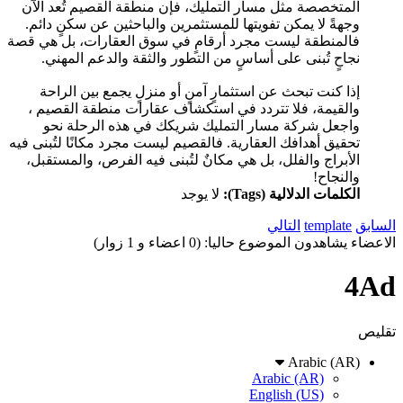
المتخصصة مثل مسار التمليك، فإن منطقة القصيم تُعد الآن
وجهةً لا يمكن تفويتها للمستثمرين والباحثين عن سكنٍ دائم.
فالمنطقة ليست مجرد أرقامٍ في سوق العقارات، بل هي قصة
نجاحٍ تُبنى على أساسٍ من التطور والثقة والدعم المهني.
إذا كنت تبحث عن استثمارٍ آمنٍ أو منزلٍ يجمع بين الراحة
والقيمة، فلا تتردد في استكشاف عقارات منطقة القصيم ،
واجعل شركة مسار التمليك شريكك في هذه الرحلة نحو
تحقيق أهدافك العقارية. فالقصيم ليست مجرد مكانًا لتُبنى فيه
الأبراج والفلل، بل هي مكانٌ لتُبنى فيه الفرص، والمستقبل،
والنجاح!
الكلمات الدلالية (Tags):
لا يوجد
السابق
template
التالي
الاعضاء يشاهدون الموضوع حاليا: (0 اعضاء و 1 زوار)
4Ad
تقليص
Arabic (AR)
Arabic (AR)
English (US)