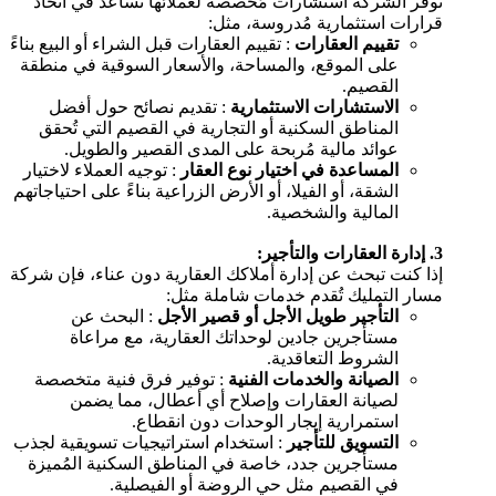
توفر الشركة استشارات مُخصصة لعملائها تُساعد في اتخاذ
قرارات استثمارية مُدروسة، مثل:
تقييم العقارات
: تقييم العقارات قبل الشراء أو البيع بناءً
على الموقع، والمساحة، والأسعار السوقية في منطقة
القصيم.
الاستشارات الاستثمارية
: تقديم نصائح حول أفضل
المناطق السكنية أو التجارية في القصيم التي تُحقق
عوائد مالية مُربحة على المدى القصير والطويل.
المساعدة في اختيار نوع العقار
: توجيه العملاء لاختيار
الشقة، أو الفيلا، أو الأرض الزراعية بناءً على احتياجاتهم
المالية والشخصية.
3. إدارة العقارات والتأجير:
إذا كنت تبحث عن إدارة أملاكك العقارية دون عناء، فإن شركة
مسار التمليك تُقدم خدمات شاملة مثل:
التأجير طويل الأجل أو قصير الأجل
: البحث عن
مستأجرين جادين لوحداتك العقارية، مع مراعاة
الشروط التعاقدية.
الصيانة والخدمات الفنية
: توفير فرق فنية متخصصة
لصيانة العقارات وإصلاح أي أعطال، مما يضمن
استمرارية إيجار الوحدات دون انقطاع.
التسويق للتأجير
: استخدام استراتيجيات تسويقية لجذب
مستأجرين جدد، خاصة في المناطق السكنية المُميزة
في القصيم مثل حي الروضة أو الفيصلية.