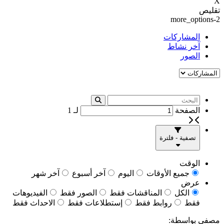
X
تقليص
more_options-2
المشاركات
آخر نشاط
الصور
الصفحة
لـ
1
تصفية - فلترة
الوقت
جميع الأوقات
اليوم
آخر أسبوع
آخر شهر
عرض
الكل
المناقشات فقط
الصور فقط
الفيديوهات
فقط
روابط فقط
إستطلاعات فقط
الاحداث فقط
مصفى بواسطة: