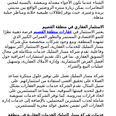
الشتاء عندما تكون الأجواء معتدلة ومنعشة. بالنسبة لمحبي
المغامرات، يمكن زيارة منتزه الروضتين الواقع بين مدينتي
بريدة وعنيزة، حيث يوفر إطلالات طبيعية خلابة ومناظر جبلية
مذهلة.
الاستثمار العقاري في منطقة القصيم
يعتبر الاستثمار في
عقارات منطقة القصيم
فرصة ذهبية نظرًا
للنمو الاقتصادي المستمر والتطور العمراني الكبير الذي
تشهده المنطقة. ومع وجود شركات متخصصة مثل شركة
مسار التمليك للخدمات العقارية، أصبح الاستثمار أكثر سهولة
وفاعلية. تقدم شركة مسار التمليك خدمات متكاملة في مجال
التسويق العقاري، بما في ذلك تقديم استشارات احترافية حول
أفضل الفرص الاستثمارية، وإدارة الأملاك العقارية، وتسهيل
عمليات البيع والشراء.
شركة مسار التمليك تعمل على توفير حلول مبتكرة تساعد
العملاء على تحقيق أقصى استفادة من استثماراتهم. على
سبيل المثال، تقدم الشركة خدمات تقييم العقارات بشكل
دقيق لتحديد قيمتها السوقية، مما يساعد المستثمرين على
اتخاذ قرارات مدروسة. كما توفر الشركة خدمات تسويقية
شاملة لجذب المشترين المحتملين، بالإضافة إلى خدمات إدارة
العقارات التي تضمن تحقيق عوائد مجزية للمستثمرين.
خدمات شركة مسار التمليك للخدمات العقارية في منطقة