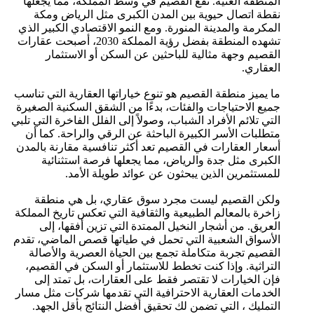
المنطقة الغنية. تقع القصيم في وسط المملكة، مما يجعلها
نقطة اتصال حيوية بين المدن الكبرى مثل الرياض ومكة
المكرمة والمدينة المنورة. ومع النمو الاقتصادي الكبير الذي
تشهده المنطقة بفضل رؤية المملكة 2030، أصبحت عقارات
القصيم وجهة مثالية للباحثين عن السكن أو الاستثمار
العقاري.
ما يميز منطقة القصيم هو تنوع خياراتها العقارية التي تناسب
جميع الاحتياجات والفئات، بدءًا من الشقق السكنية الصغيرة
التي تلائم الأفراد الشباب، وصولاً إلى الفلل الفاخرة التي تلبي
متطلبات الأسر الكبيرة الباحثة عن الرقي والراحة. كما أن
أسعار العقارات في القصيم تعد أكثر تنافسية مقارنة بالمدن
الكبرى مثل جدة والرياض، مما يجعلها فرصة استثنائية
للمستثمرين الذين يبحثون عن عوائد طويلة الأمد.
ولكن القصيم ليست مجرد سوق عقاري، بل هي منطقة
زاخرة بالمعالم الطبيعية والثقافية التي تعكس تاريخ المملكة
العريق. من أشجار النخيل الممتدة التي تزين أفقها، إلى
الأسواق الشعبية التي تحمل في طياتها قصص الماضي، تقدم
القصيم تجربة متكاملة تجمع بين الحياة العصرية والأصالة
التراثية. وإذا كنت تخطط للاستثمار أو السكن في القصيم،
فإن الخيارات لا تقتصر فقط على العقارات، بل تمتد إلى
الخدمات العقارية الاحترافية التي تقدمها شركات مثل مسار
التمليك ، التي تضمن لك تحقيق أفضل النتائج بأقل الجهد.