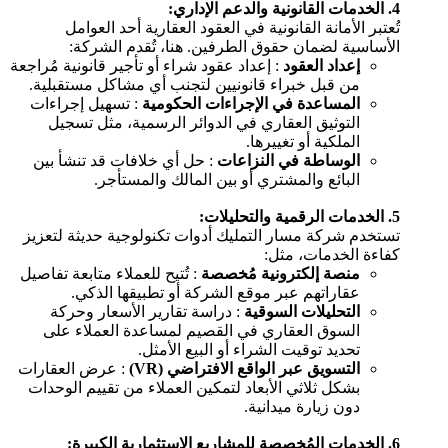
4. الخدمات القانونية والدعم الإداري:
تُعتبر الأمانة القانونية في العقود العقارية أحد العوامل
الأساسية لضمان حقوق الطرفين. هنا، تُقدم الشركة:
إعداد العقود
: إعداد عقود شراء أو تأجير قانونية مُراجعة
من قبل خبراء قانونيين لتجنب أي مشاكل مستقبلية.
المساعدة في الإجراءات الحكومية
: تسهيل إجراءات
التوثيق العقاري في الدوائر الرسمية، مثل تسجيل
الملكية أو تغييرها.
الوساطة في النزاعات
: حل أي خلافات قد تنشأ بين
البائع والمشتري أو بين المالك والمستأجر.
5. الخدمات الرقمية والتحليلات:
تستخدم شركة مسار التمليك أدوات تكنولوجية حديثة لتعزيز
كفاءة الخدمات، مثل:
منصة إلكترونية مُخصصة
: تُتيح للعملاء متابعة تفاصيل
عقاراتهم عبر موقع الشركة أو تطبيقها الذكي.
التحليلات السوقية
: دراسة تقارير الأسعار وحركة
السوق العقاري في القصيم لمساعدة العملاء على
تحديد توقيت الشراء أو البيع الأمثل.
التسويق عبر الواقع الافتراضي (VR)
: عرض العقارات
بشكل ثلاثي الأبعاد لتمكين العملاء من تقييم الوحدات
دون زيارة ميدانية.
6. الخدمات المُخصصة للمشاريع الاستثمارية الكبيرة: