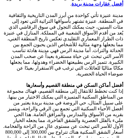
أفضل عقارات مدينة بريدة
.
مدينة عنيزة تأتي كواحدة من أبرز المدن التاريخية والثقافية
في المنطقة. عنيزة تشتهر بأسواقها التراثية التي تعود إلى
مئات السنين، حيث يمكنك التجول في سوق الرقاشي الذي
يُعد من أقدم الأسواق الشعبية في المملكة. المنازل في عنيزة
ذات الطراز المعماري التقليدي تعكس تاريخ المنطقة الغني،
مما يجعلها وجهة مثالية للأشخاص الذين يحبون الجمع بين
الحداثة والتراث. أما مدينة الرس فهي مدينة هادئة تناسب
الأسر التي تبحث عن حياة مستقرة بعيداً عن صخب المدن
الكبيرة. تتميز الرس بطبيعتها الخضراء وهدوئها، مما يجعلها
مكانًا مثاليًا للعائلات التي ترغب في الاستقرار بعيدًا عن
ضوضاء الحياة الحضرية.
أفضل أماكن السكن في منطقة القصيم وأسعارها
إذا كنت تخطط للانتقال إلى منطقة القصيم، فهناك مجموعة
من المناطق السكنية المتميزة التي يمكنك الاختيار من بينها.
على سبيل المثال، حي الروضة في مدينة بريدة يعتبر من
أفضل الأحياء السكنية التي تجمع بين الرقي والراحة، ويتميز
بقربه من الأسواق والمدارس والمرافق العامة. هذا الحي
مليء بالفلل العصرية والشقق الفاخرة، مما يجعله الخيار
الأول للأسر التي تبحث عن مستوى عالٍ من الراحة والفخامة.
أسعار الشقق السكنية هناك تتراوح بين 300,000 إلى 800,000
ريال سعودي، بينما يمكن الحصول على الفلل الفاخرة بأسعار