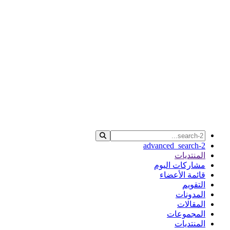
advanced_search-2
المنتديات
مشاركات اليوم
قائمة الأعضاء
التقويم
المدونات
المقالات
المجموعات
المنتديات