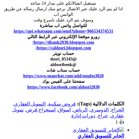
نستقبل اتصالاتكم على مدار 24 ساعه
اذا لم يتم الرد عليك عبر الاتصال نرجو منك ارسال رساله عن طريق
الواتس اب
وسوف يتم الرد عليك باسرع وقت
للتواصل واتس اب مباشرة
https://api.whatsapp.com/send?phone=966534374531
زورو موقعنا الإلكتروني عبر الرابط التالي
https://dbank2030.blogspot.com/
https://caldosri.blogspot.com/
حساب تويتر
@dosri_05343
@aldosribenk
حساب سناب شات
https://www.snapchat.com/add/soqdos3020
صفحتنا على الفيس بوك
https://www.facebook.com/aldosri2030
الكلمات الدلالية (Tags):
قروض سكنية
,
التمويل العقاري
,
الحراج
,
الدوسري
,
الرياض
,
اسواق
,
استخراج قرض
,
تمويل
عقاري
,
حراج
,
دورات إدارة
1
👍
الجابر للتسويق العقاري