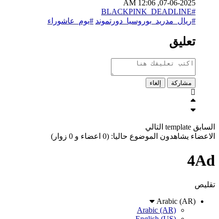
07-06-2025, 12:06 AM
#BLACKPINK_DEADLINE
#ريال_مدريد_بوروسيا_دورتموند
#يوم_عاشوراء
تعليق
مشاركة
إلغاء
السابق
template
التالي
الاعضاء يشاهدون الموضوع حاليا: (0 اعضاء و 0 زوار)
4Ad
تقليص
Arabic (AR)
Arabic (AR)
English (US)