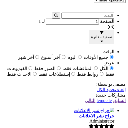
الصفحة
لـ
1
تصفية - فلترة
الوقت
جميع الأوقات
اليوم
آخر أسبوع
آخر شهر
عرض
الكل
المناقشات فقط
الصور فقط
الفيديوهات
فقط
روابط فقط
إستطلاعات فقط
الاحداث فقط
مصفى بواسطة:
إلغاء تحديد الكل
مشاركات جديدة
السابق
template
التالي
حراج نشر الاعلانات
Administrator