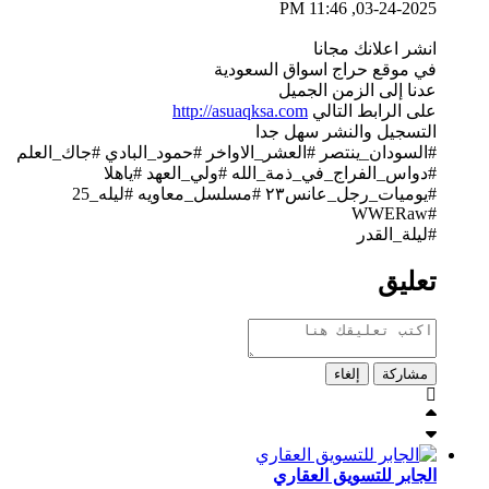
03-24-2025, 11:46 PM
انشر اعلانك مجانا
في موقع حراج اسواق السعودية
عدنا إلى الزمن الجميل
على الرابط التالي
http://asuaqksa.com
التسجيل والنشر سهل جدا
#السودان_ينتصر #العشر_الاواخر #حمود_البادي #جاك_العلم
#دواس_الفراج_في_ذمة_الله #ولي_العهد #ياهلا
#يوميات_رجل_عانس٢٣ #مسلسل_معاويه​ #ليله_25
#WWERaw
#ليلة_القدر​
تعليق
مشاركة
إلغاء
الجابر للتسويق العقاري