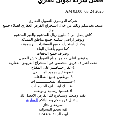
افضل شركة تمويل عقاري
03-24-2025, 03:00 AM
شركة الدوسري للتمويل العقاري
تسعد بخدمتكم وذلك من خلال استخراج القرض العقاري لعملاء جميع
البنوك
كاش يصل الى 2 مليون ريال للمدعوم والغير المدعوم
وتوفير اراضي سكنية جميع مناطق المملكة
وكذلك استخراج جميع المستندات الرسمية ،
كما نقوم بأعمال البناء
وصرف جميع الدفعات
و توفير اعلى حد من مبلغ التمويل كاش للعميل.
تحت اشراف فريق متخصص في استخراج القروض العقارية
1-عقار جـــاهـــز على المفتاح
2-موظفين بجميع المــــــدن
3-موظفين جميع القطاعات
4-ســـــــداد المتعثـــــــــــرات
5-فــــك ايقــــاف الخـدمــات
6-عقـــود رسمية وموثقــه
نقيم وضعك ونستخرج لك القرض الافضل لك
نستقبل عروضكم وطالباتكم
العقارية
سرعه وانجاز
ثقه بحجم المسؤلية
ابو خالد 0534374531