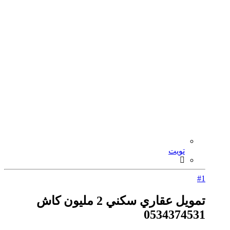
تويت
#1
تمويل عقاري سكني 2 مليون كاش
0534374531