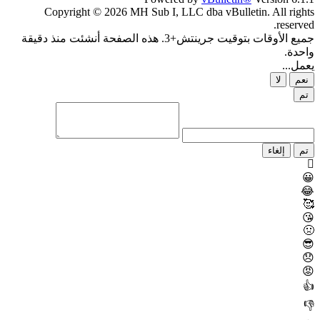
Copyright © 2026 MH Sub I, LLC dba vBulletin. All rights
reserved.
جميع الأوقات بتوقيت جرينتش+3. هذه الصفحة أنشئت منذ دقيقة
واحدة.
يعمل...
نعم
لا
تم
تم
إلغاء
😀
😂
🥰
😘
🤢
😎
😞
😡
👍
👎