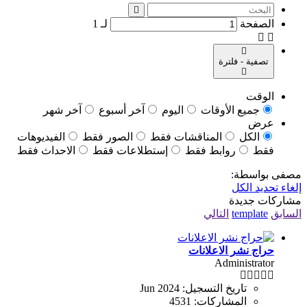
الصفحة
لـ
1
تصفية - فلترة
الوقت
جميع الأوقات
اليوم
آخر أسبوع
آخر شهر
عرض
الكل
المناقشات فقط
الصور فقط
الفيديوهات
فقط
روابط فقط
إستطلاعات فقط
الاحداث فقط
مصفى بواسطة:
إلغاء تحديد الكل
مشاركات جديدة
السابق
template
التالي
حراج نشر الاعلانات
Administrator
تاريخ التسجيل:
Jun 2024
المشاركات:
4531