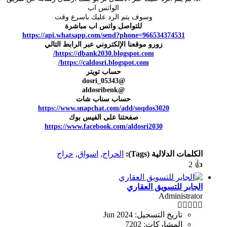
الواتس اب
وسوف يتم الرد عليك باسرع وقت
للتواصل واتس اب مباشرة
https://api.whatsapp.com/send?phone=966534374531
زورو موقعنا الإلكتروني عبر الرابط التالي
https://dbank2030.blogspot.com/
https://caldosri.blogspot.com/
حساب تويتر
@dosri_05343
@aldosribenk
حساب سناب شات
https://www.snapchat.com/add/soqdos3020
صفحتنا على الفيس بوك
https://www.facebook.com/aldosri2030
الكلمات الدلالية (Tags):
الحراج
,
اسواق
,
حراج
2
👍
الجابر للتسويق العقاري
Administrator
تاريخ التسجيل:
Jun 2024
المشاركات:
7202