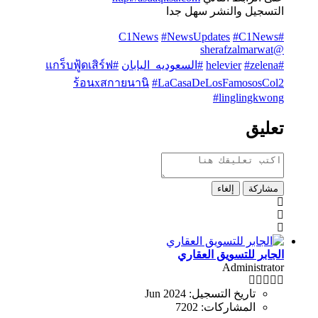
التسجيل والنشر سهل جدا
#NewsUpdates
#C1News
#C1News
@sherafzalmarwat
#helevier
#zelena
#السعوديه_اليابان
#แกร็บฟู้ดเสิร์ฟ
ร้อนxสกายนานิ
#LaCasaDeLosFamososCol2
#linglingkwong
تعليق
مشاركة
إلغاء
الجابر للتسويق العقاري
Administrator
تاريخ التسجيل:
Jun 2024
المشاركات:
7202