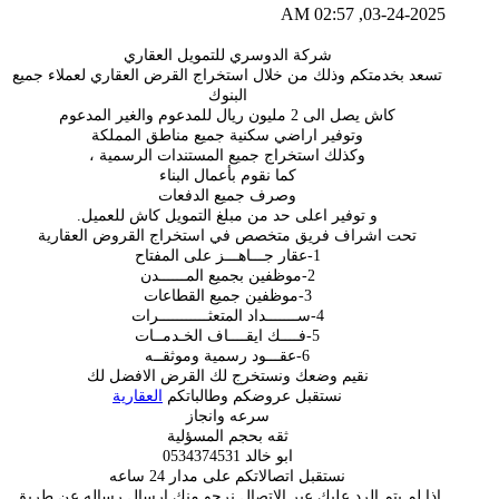
03-24-2025, 02:57 AM
شركة الدوسري للتمويل العقاري
تسعد بخدمتكم وذلك من خلال استخراج القرض العقاري لعملاء جميع
البنوك
كاش يصل الى 2 مليون ريال للمدعوم والغير المدعوم
وتوفير اراضي سكنية جميع مناطق المملكة
وكذلك استخراج جميع المستندات الرسمية ،
كما نقوم بأعمال البناء
وصرف جميع الدفعات
و توفير اعلى حد من مبلغ التمويل كاش للعميل.
تحت اشراف فريق متخصص في استخراج القروض العقارية
1-عقار جـــاهـــز على المفتاح
2-موظفين بجميع المــــــدن
3-موظفين جميع القطاعات
4-ســـــــداد المتعثـــــــــــرات
5-فــــك ايقــــاف الخـدمــات
6-عقـــود رسمية وموثقــه
نقيم وضعك ونستخرج لك القرض الافضل لك
نستقبل عروضكم وطالباتكم
العقارية
سرعه وانجاز
ثقه بحجم المسؤلية
ابو خالد 0534374531
نستقبل اتصالاتكم على مدار 24 ساعه
اذا لم يتم الرد عليك عبر الاتصال نرجو منك ارسال رساله عن طريق