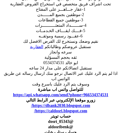
تحت اشراف فريق متخصص في استخراج القروض العقارية
1-عقار جـــاهـــز على المفتاح
2-موظفين بجميع المــــــدن
3-موظفين جميع القطاعات
4-ســـــــداد المتعثـــــــــــرات
5-فــــك ايقــــاف الخـدمــات
6-عقـــود رسمية وموثقــه
نقيم وضعك ونستخرج لك القرض الافضل لك
نستقبل عروضكم وطالباتكم
العقارية
سرعه وانجاز
ثقه بحجم المسؤلية
ابو خالد 0534374531
نستقبل اتصالاتكم على مدار 24 ساعه
اذا لم يتم الرد عليك عبر الاتصال نرجو منك ارسال رساله عن طريق
الواتس اب
وسوف يتم الرد عليك باسرع وقت
للتواصل واتس اب مباشرة
https://api.whatsapp.com/send?phone=966534374531
زورو موقعنا الإلكتروني عبر الرابط التالي
https://dbank2030.blogspot.com/
https://caldosri.blogspot.com/
حساب تويتر
@dosri_05343
@aldosribenk
حساب سناب شات