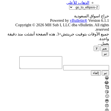
الذهاب للأعلى
حراج اسواق السعودية
Powered by
vBulletin®
Version 6.1.1
Copyright © 2026 MH Sub I, LLC dba vBulletin. All rights
reserved.
جميع الأوقات بتوقيت جرينتش+3. هذه الصفحة أنشئت منذ دقيقة
واحدة.
يعمل...
نعم
لا
تم
تم
إلغاء
😀
😂
🥰
😘
🤢
😎
😞
😡