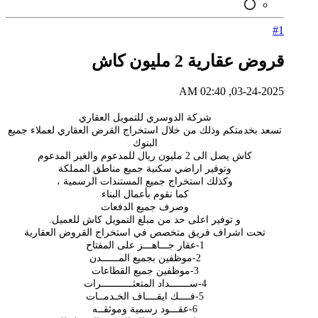
#1
قروض عقارية 2 مليون كاش
03-24-2025, 02:40 AM
شركة الدوسري للتمويل العقاري
تسعد بخدمتكم وذلك من خلال استخراج القرض العقاري لعملاء جميع
البنوك
كاش يصل الى 2 مليون ريال للمدعوم والغير المدعوم
وتوفير اراضي سكنية جميع مناطق المملكة
وكذلك استخراج جميع المستندات الرسمية ،
كما نقوم بأعمال البناء
وصرف جميع الدفعات
و توفير اعلى حد من مبلغ التمويل كاش للعميل.
تحت اشراف فريق متخصص في استخراج القروض العقارية
1-عقار جـــاهـــز على المفتاح
2-موظفين بجميع المــــــدن
3-موظفين جميع القطاعات
4-ســـــــداد المتعثـــــــــــرات
5-فــــك ايقــــاف الخـدمــات
6-عقـــود رسمية وموثقــه