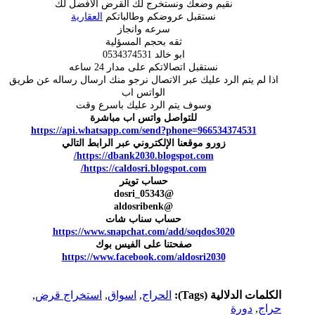
نقيم وضعك ونستخرج لك القرض الافضل لك
نستقبل عروضكم وطالباتكم
العقارية
سرعه وانجاز
ثقه بحجم المسؤلية
ابو خالد 0534374531
نستقبل اتصالاتكم على مدار 24 ساعه
اذا لم يتم الرد عليك عبر الاتصال نرجو منك ارسال رساله عن طريق
الواتس اب
وسوف يتم الرد عليك باسرع وقت
للتواصل واتس اب مباشرة
https://api.whatsapp.com/send?phone=966534374531
زورو موقعنا الإلكتروني عبر الرابط التالي
https://dbank2030.blogspot.com/
https://caldosri.blogspot.com/
حساب تويتر
@dosri_05343
@aldosribenk
حساب سناب شات
https://www.snapchat.com/add/soqdos3020
صفحتنا على الفيس بوك
https://www.facebook.com/aldosri2030
الكلمات الدلالية (Tags):
الحراج
,
اسواق
,
استخراج قرض
,
حراج
,
دورة