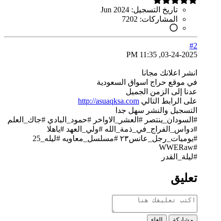
تاريخ التسجيل:
Jun 2024
المشاركات:
7202
#2
03-24-2025, 11:35 PM
انشر اعلانك مجانا
في موقع حراج اسواق السعودية
عدنا إلى الزمن الجميل
على الرابط التالي
http://asuaqksa.com
التسجيل والنشر سهل جدا
#السودان_ينتصر #العشر_الاواخر #حمود_البادي #جاك_العلم
#دواس_الفراج_في_ذمة_الله #ولي_العهد #ياهلا
#يوميات_رجل_عانس٢٣ #مسلسل_معاويه​ #ليله_25
#WWERaw
#ليلة_القدر​
تعليق
مشاركة
إلغاء