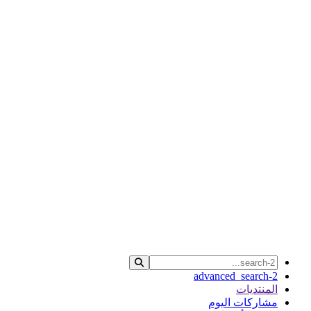
advanced_search-2
المنتديات
مشاركات اليوم