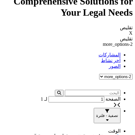
Comprehensive Solutions for
Your Legal Needs
تقليص
X
تقليص
more_options-2
المشاركات
آخر نشاط
الصور
الصفحة
لـ
1
تصفية - فلترة
الوقت