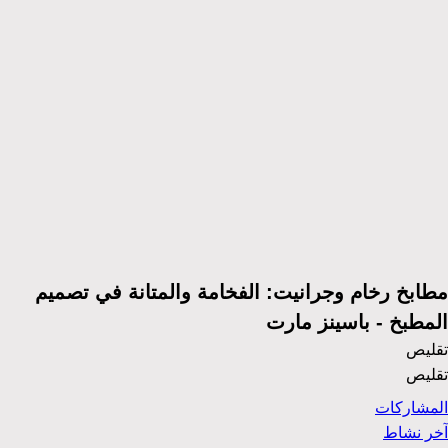
مطابخ رخام وجرانيت: الفخامة والمتانة في تصميم
المطبخ - باسينز مارت
تقليص
تقليص
المشاركات
آخر نشاط