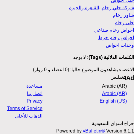
جلى احواض
شركة جلي رخام بالقاهرة والجيزة
شاور رخام
جلى رخام
احواض رخام صناعي
احواض رخام خرط
وحدات احواض
الكلمات الدلالية (Tags):
لا يوجد
الاعضاء يشاهدون الموضوع حاليا: (0 اعضاء و 0 زوار)
4Ad
تقليص
Arabic (AR)
مساعدة
Arabic (AR)
اتصل بنا
Privacy
English (US)
Terms of Service
الذهاب للأعلى
حراج اسواق السعودية
Powered by
vBulletin®
Version 6.1.1