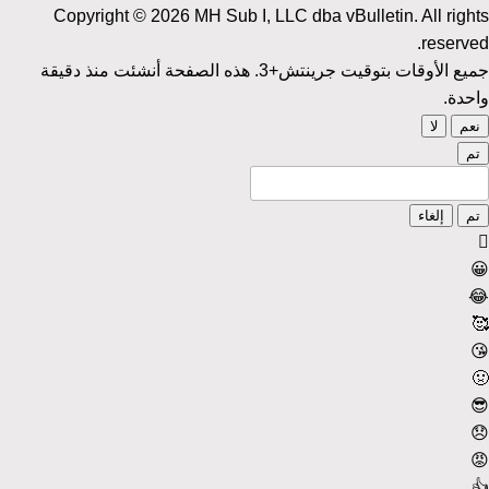
Copyright © 2026 MH Sub I, LLC dba vBulletin. All rights
reserved.
جميع الأوقات بتوقيت جرينتش+3. هذه الصفحة أنشئت منذ دقيقة
واحدة.
نعم
لا
تم
تم
إلغاء
😀
😂
🥰
😘
🤢
😎
😞
😡
👍