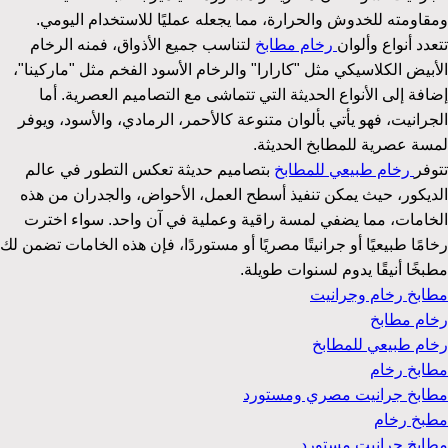
ومقاومته للخدوش والحرارة، مما يجعله عمليًا للاستخدام اليومي.
تتعدد أنواع وألوان
رخام مطابخ
لتناسب جميع الأذواق، فمنه الرخام
الأبيض الكلاسيكي مثل "كارارا" والرخام الأسود الفخم مثل "ماركينا"،
إضافة إلى الأنواع الحديثة التي تتماشى مع التصاميم العصرية. أما
الجرانيت، فهو يأتي بألوان متنوعة كالأحمر، الرمادي، والأسود، ويوفر
لمسة عصرية للمطابخ الحديثة.
تتوفر
رخام طبيعي للمطابخ
بتصاميم حديثة تعكس التطور في عالم
الديكور، حيث يمكن تنفيذ أسطح العمل، الأحواض، والجدران من هذه
الخامات، مما يضفي لمسة راقية وعملية في آن واحد. سواء اخترت
رخامًا طبيعيًا أو جرانيتًا مصريًا أو مستوردًا، فإن هذه الخامات تضمن لك
مطبخًا أنيقًا يدوم لسنوات طويلة.
مطابخ رخام وجرانيت
رخام مطابخ
رخام طبيعي للمطابخ
مطابخ رخام
مطابخ جرانيت مصري ومستورد
مطبخ رخام
مطابخ جرانيت مستورد