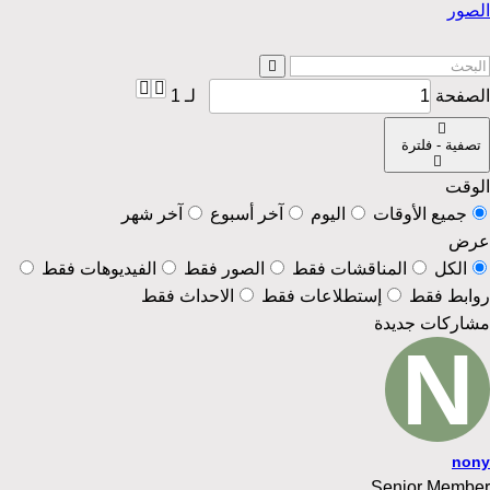
الصور
الصفحة
لـ
1
تصفية - فلترة
الوقت
جميع الأوقات
اليوم
آخر أسبوع
آخر شهر
عرض
الكل
المناقشات فقط
الصور فقط
الفيديوهات فقط
روابط فقط
إستطلاعات فقط
الاحداث فقط
مشاركات جديدة
nony
Senior Member