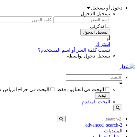
دخول أو تسجيل
تسجيل الدخول...
تذكرني
تسجيل الدخول
أو
إشتراك
نسيت كلمة السر أو اسم المستخدم؟
تسجيل دخول بواسطة
البحث في العناوين فقط
البحث في حراج الرياض 
البحث
البحث المتقدم
advanced_search-2
المنتديات
مشاركات اليوم