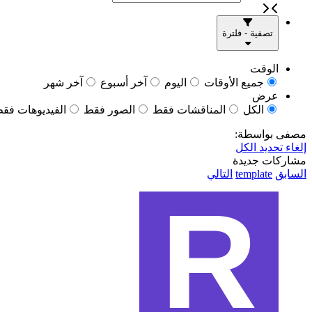
تصفية - فلترة
الوقت
جميع الأوقات
اليوم
آخر أسبوع
آخر شهر
عرض
الكل
المناقشات فقط
الصور فقط
الفيديوهات فق
مصفى بواسطة:
إلغاء تحديد الكل
مشاركات جديدة
السابق
template
التالي