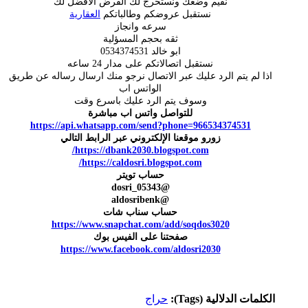
نقيم وضعك ونستخرج لك القرض الافضل لك
نستقبل عروضكم وطالباتكم
العقارية
سرعه وانجاز
ثقه بحجم المسؤلية
ابو خالد 0534374531
نستقبل اتصالاتكم على مدار 24 ساعه
اذا لم يتم الرد عليك عبر الاتصال نرجو منك ارسال رساله عن طريق
الواتس اب
وسوف يتم الرد عليك باسرع وقت
للتواصل واتس اب مباشرة
https://api.whatsapp.com/send?phone=966534374531
زورو موقعنا الإلكتروني عبر الرابط التالي
https://dbank2030.blogspot.com/
https://caldosri.blogspot.com/
حساب تويتر
@dosri_05343
@aldosribenk
حساب سناب شات
https://www.snapchat.com/add/soqdos3020
صفحتنا على الفيس بوك
https://www.facebook.com/aldosri2030
الكلمات الدلالية (Tags):
حراج