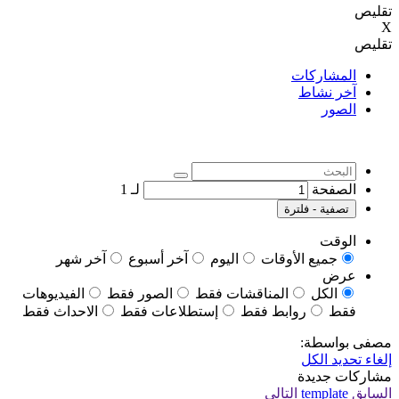
تقليص
X
تقليص
المشاركات
آخر نشاط
الصور
الصفحة
لـ
1
تصفية - فلترة
الوقت
جميع الأوقات
اليوم
آخر أسبوع
آخر شهر
عرض
الكل
المناقشات فقط
الصور فقط
الفيديوهات
فقط
روابط فقط
إستطلاعات فقط
الاحداث فقط
مصفى بواسطة:
إلغاء تحديد الكل
مشاركات جديدة
السابق
template
التالي