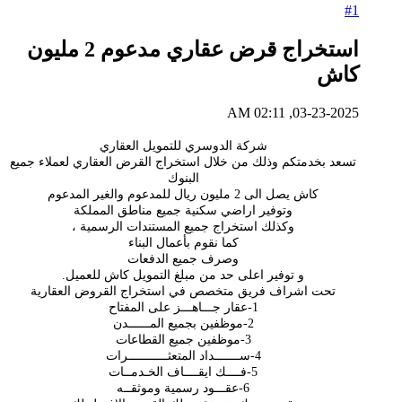
#1
استخراج قرض عقاري مدعوم 2 مليون
كاش
03-23-2025, 02:11 AM
شركة الدوسري للتمويل العقاري
تسعد بخدمتكم وذلك من خلال استخراج القرض العقاري لعملاء جميع
البنوك
كاش يصل الى 2 مليون ريال للمدعوم والغير المدعوم
وتوفير اراضي سكنية جميع مناطق المملكة
وكذلك استخراج جميع المستندات الرسمية ،
كما نقوم بأعمال البناء
وصرف جميع الدفعات
و توفير اعلى حد من مبلغ التمويل كاش للعميل.
تحت اشراف فريق متخصص في استخراج القروض العقارية
1-عقار جـــاهـــز على المفتاح
2-موظفين بجميع المــــــدن
3-موظفين جميع القطاعات
4-ســـــــداد المتعثـــــــــــرات
5-فــــك ايقــــاف الخـدمــات
6-عقـــود رسمية وموثقــه