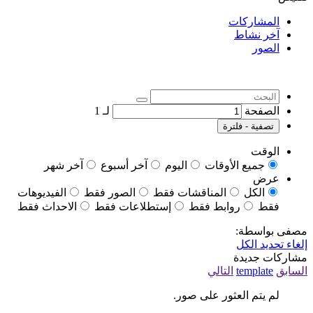
المشاركات
آخر نشاط
الصور
الصفحة
لـ
1
تصفية - فلترة
الوقت
جميع الأوقات
اليوم
آخر أسبوع
آخر شهر
عرض
الكل
المناقشات فقط
الصور فقط
الفيديوهات
فقط
روابط فقط
إستطلاعات فقط
الاحداث فقط
مصفى بواسطة:
إلغاء تحديد الكل
مشاركات جديدة
السابق
template
التالي
لم يتم العثور على صور.