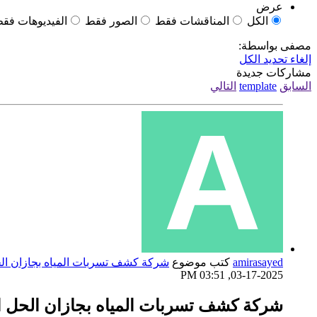
عرض
الكل
المناقشات فقط
الصور فقط
الفيديوهات فق
مصفى بواسطة:
إلغاء تحديد الكل
مشاركات جديدة
السابق
template
التالي
amirasayed
كتب موضوع
شركة كشف تسربات المياه بجازان الح
03-17-2025, 03:51 PM
شركة كشف تسربات المياه بجازان الحل ال