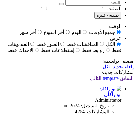
الصفحة
لـ
1
تصفية - فلترة
الوقت
جميع الأوقات
اليوم
آخر أسبوع
آخر شهر
عرض
الكل
المناقشات فقط
الصور فقط
الفيديوهات
فقط
روابط فقط
إستطلاعات فقط
الاحداث فقط
مصفى بواسطة:
إلغاء تحديد الكل
مشاركات جديدة
السابق
template
التالي
ابو راكان
Administrator
تاريخ التسجيل:
Jun 2024
المشاركات:
4264