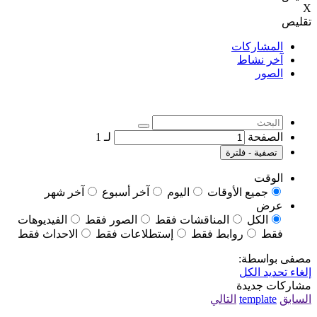
X
تقليص
المشاركات
آخر نشاط
الصور
الصفحة
لـ
1
تصفية - فلترة
الوقت
جميع الأوقات
اليوم
آخر أسبوع
آخر شهر
عرض
الكل
المناقشات فقط
الصور فقط
الفيديوهات
فقط
روابط فقط
إستطلاعات فقط
الاحداث فقط
مصفى بواسطة:
إلغاء تحديد الكل
مشاركات جديدة
السابق
template
التالي