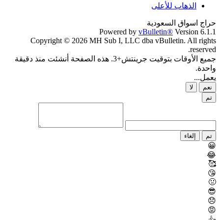
الذهاب للأعلى
حراج اسواق السعودية
Powered by
vBulletin®
Version 6.1.1
Copyright © 2026 MH Sub I, LLC dba vBulletin. All rights
reserved.
جميع الأوقات بتوقيت جرينتش+3. هذه الصفحة أنشئت منذ دقيقة
واحدة.
يعمل...
نعم
لا
تم
تم
إلغاء
😀
😂
🥰
😘
🤢
😎
😞
😡