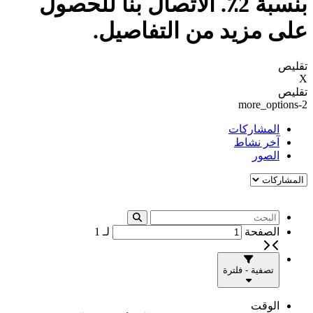
بنسبة 2٪. الاتصال بنا للحصول
على مزيد من التفاصيل.
تقليص
X
تقليص
more_options-2
المشاركات
آخر نشاط
الصور
الصفحة
لـ
1
تصفية - فلترة
الوقت