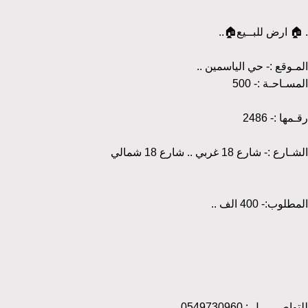
. 🏠 ارض للبــيع🏠..
المـوقع :- حي الياسمين ..
المسـاحـة :- 500
رقـمها :- 2486
الشـارع :- شارع 18 غربي .. شارع 18 شمالي
المطلوب:- 400 الف ..
للتواصــــــل : 0549730960