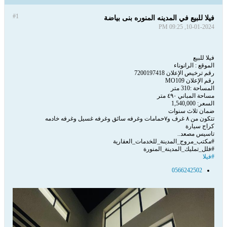
#1
فيلا للبيع في المدينه المنوره بنى بياضة
10-01-2024, 09:25 PM
فيلا للبيع
الموقع : الرانوناء
رقم ترخيص الإعلان 7200197418
رقم الإعلان MO109
المساحة :310 متر
مساحة المباني ٤٩٠ متر
السعر: 1,540,000
ضمان ثلاث سنوات
تتكون من ٨ غرف و٧حمامات وغرفه سائق وغرفه غسيل وغرفه خادمه
كراج سيارة
تاسيس مصعد..
#مكتب_مروج_المدينة_للخدمات_العقارية
#فلل_تمليك_المدينة_المنورة
فيلا
0566242502