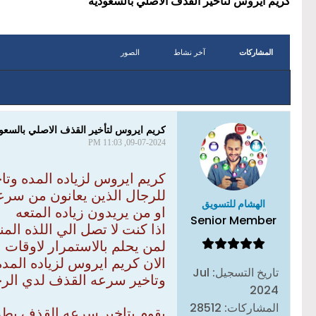
كريم ايروس لتأخير القذف الاصلي بالسعوديه
المشاركات
آخر نشاط
الصور
كريم ايروس لتأخير القذف الاصلي بالسعو
09-07-2024, 11:03 PM
كريم ايروس لزياده المده وت
للرجال الذين يعانون من سرع
الهشام للتسويق
او من يريدون زياده المتعه
Senior Member
اذا كنت لا تصل الي اللذه المن
لمن يحلم بالاستمرار لاوقات 
الان كريم ايروس لزياده المده
تاريخ التسجيل:
Jul
وتاخير سرعه القذف لدي الر
2024
المشاركات:
28512
يقوم بتاخير سرعه القذف بطري