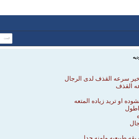
ديه
اخير سرعه القذف لدى الرجال
ه القذف
شوده او تريد زياده المتعه
اطول
جال
قه طبيعيه وامنه جدا