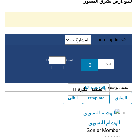
للبيع,ارض بشرق القصور
more_options-2
الصفحة
لـ
1
مصفى بواسطة:
إلغاء تحديد الكل
تصفية - فلترة
السابق
template
التالي
الهشام للتسويق
Senior Member