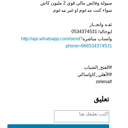
سيولة وفائض مالي قوي 2 مليون كاش
سواء كنت مدعوم او غير مدعوم
ثقـه وانجــاز
ابوخالد/ 0534374531
واتساب مباشره
http://api.whatsapp.com/send?
phone=966534374531
#الفتح_الشباب
#الأهلي_كاواساكي
#zelena
تعليق