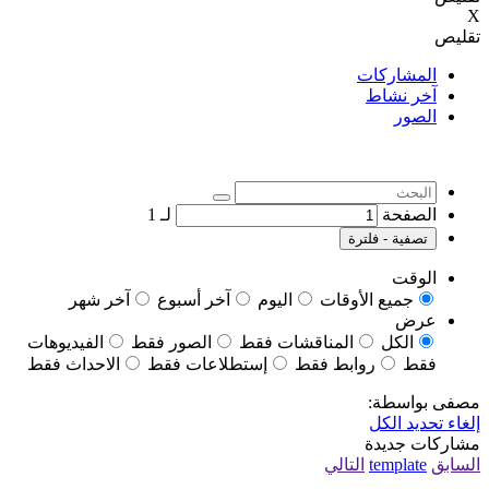
X
تقليص
المشاركات
آخر نشاط
الصور
الصفحة
لـ
1
تصفية - فلترة
الوقت
جميع الأوقات
اليوم
آخر أسبوع
آخر شهر
عرض
الكل
المناقشات فقط
الصور فقط
الفيديوهات
فقط
روابط فقط
إستطلاعات فقط
الاحداث فقط
مصفى بواسطة:
إلغاء تحديد الكل
مشاركات جديدة
السابق
template
التالي