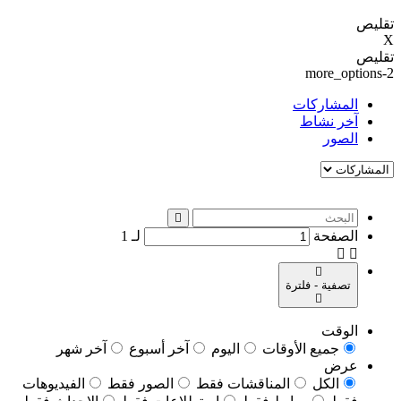
تقليص
X
تقليص
more_options-2
المشاركات
آخر نشاط
الصور
الصفحة
لـ
1
تصفية - فلترة
الوقت
جميع الأوقات
اليوم
آخر أسبوع
آخر شهر
عرض
الكل
المناقشات فقط
الصور فقط
الفيديوهات