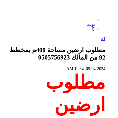
تويت
#1
مطلوب ارضين مساحة 400م بمخطط
92 من المالك 0505756923
09-04-2024, 12:34 AM
مطلوب
ارضين