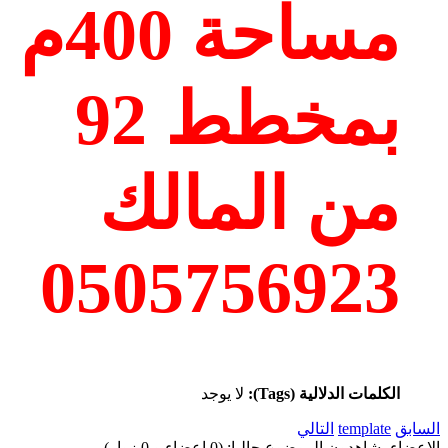
مساحة 400م
بمخطط 92
من المالك
0505756923
الكلمات الدلالية (Tags):
لا يوجد
السابق
template
التالي
الاعضاء يشاهدون الموضوع حاليا: (0 اعضاء و 0 زوار)