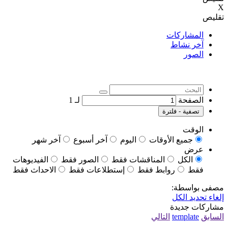
X
تقليص
المشاركات
آخر نشاط
الصور
الصفحة
لـ
1
تصفية - فلترة
الوقت
جميع الأوقات
اليوم
آخر أسبوع
آخر شهر
عرض
الكل
المناقشات فقط
الصور فقط
الفيديوهات
فقط
روابط فقط
إستطلاعات فقط
الاحداث فقط
مصفى بواسطة:
إلغاء تحديد الكل
مشاركات جديدة
السابق
template
التالي