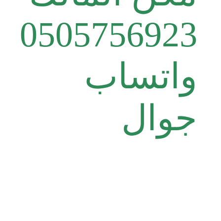
0505756923
واتساب
جوال