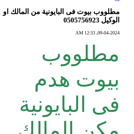
مطلووب بيوت فى البايونية من المالك او
الوكيل 0505756923
09-04-2024, 12:33 AM
مطلووب
بيوت هدم
فى البايونية
مكن المالك