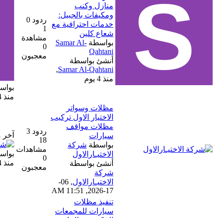
منازل وكنب
ومكيفات بالجبيل:
ردود 0
خدمات احترافية مع
1
شعاع كلين
مشاهدة
بواسطة
Samar Al-
0
Qahtani
معجبون
أنشئ بواسطة
,
Samar Al-Qahtani
منذ 4 يوم
بواسطة
Samar Al-Qahtani
منذ 4 يوم
مظلات وسواتر
الاختيار الاول تركيب
مظلات مواقف
ردود 3
آخر مشاركة
سيارات
18
بواسطة
شركة
مشاهدات
بواسطة
شركة الاختيار الاول
الاختيـارالاول
0
منذ 4 يوم
أنشئ بواسطة
معجبون
شركة
الاختيـارالاول
,
06-
17-2026, 11:51 AM
تنفيذ مظلات
سيارات للمجمعات