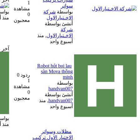
1
سواتر
مشاهدة
بواسطة
شركة
بواسطة
شركة الاخـتيارالاول
0
الاخـتيارالاول
منذ أسبوع واحد
معجبون
أنشئ بواسطة
شركة
الاخـتيارالاول
,
منذ
أسبوع واحد
آخر مشاركة
Robot hút bụi lau
sàn Mova thông
ردود 0
minh
1
بواسطة
مشاهدة
handvan007
0
أنشئ بواسطة
معجبون
handvan007
,
منذ
أسبوع واحد
بواسطة
handvan007
منذ أسبوع واحد
مظلات وسواتر
الاختيار الاول تركيب