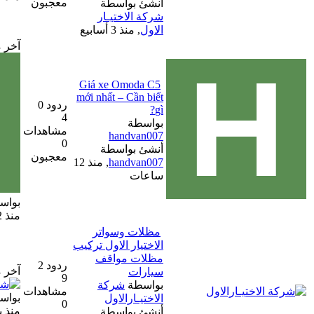
معجبون
أنشئ بواسطة
شركة الاختيـار
الاول
,
منذ 3 أسابيع
آخر مشاركة
Giá xe Omoda C5
mới nhất – Cần biết
ردود 0
gì?
4
بواسطة
مشاهدات
handvan007
0
أنشئ بواسطة
معجبون
handvan007
,
منذ 12
ساعات
بواسطة
handvan007
منذ 12 ساعات
مظلات وسواتر
الاختيار الاول تركيب
مظلات مواقف
ردود 2
آخر مشاركة
سيارات
9
بواسطة
شركة
مشاهدات
بواسطة
شركة الاختيار الاول
الاختيـارالاول
0
منذ يوم مضى
أنشئ بواسطة