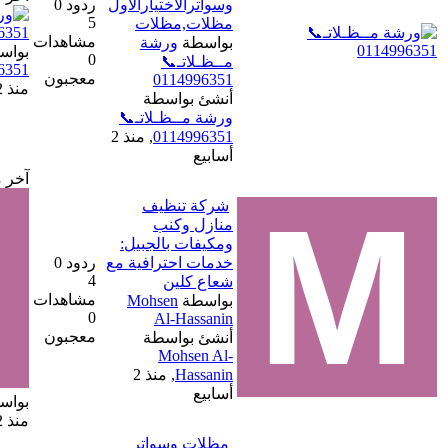
وسواترالاختيارالاول
ردود 0
5
مظلات,مظلات
مشاهدات
بواسطة
ورشة
بواسطة
ورشة مــظـلاتـ📞
0
مــظـلاتـ📞
0114996351
معجبون
0114996351
منذ 2 أسابيع
أنشئ بواسطة
ورشة مــظـلاتـ📞
0114996351
,
منذ 2
أسابيع
آخر مشاركة
شركة تنظيف
منازل وكنب
ومكيفات بالجبيل:
خدمات احترافية مع
ردود 0
4
شعاع كلين
مشاهدات
بواسطة
Mohsen
0
Al-Hassanin
معجبون
أنشئ بواسطة
Mohsen Al-
Hassanin
,
منذ 2
أسابيع
بواسطة
Mohsen Al-Hassanin
منذ 2 أسابيع
مظلات وسواتر