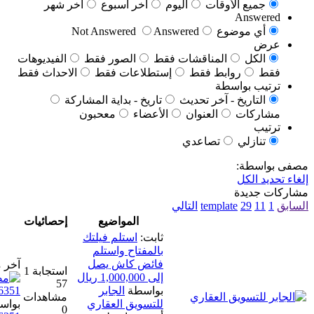
اليوم
آخر أسبوع
آخر شهر
Not Answered
Answer
ات فقط
الصور فقط
الفيديوهات
إستطلاعات فقط
الاحداث فقط
يث
تاريخ - بداية المشاركة
ن
الأعضاء
معحبون
ي
تالي
المواضيع
إحصائيات
آخر مشاركة
ثابت:
استلم فيلتك
بالمفتاح واستلم
فائض كاش يصل
آخر مشاركة
استجابة 1
إلى 1,000,000 ريال
57
بواسطة
الجابر
مشاهدات
للتسويق العقاري
بواسطة
مصنـع .مظلات.📞
0