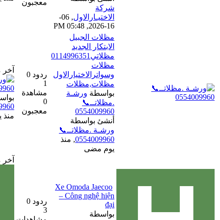
معجبون
شركة
الاختيـارالاول
,
06-
16-2026, 05:48 PM
مظلات الجبيل
الابتكار الجديد
مظلاتي0114996351
مظلات
آخر مشاركة
وسواترالاختيارالاول
ردود 0
1
مظلات,مظلات
مشاهدة
بواسطة
ورشـة
بواسطة
ورشـة .مظلاتــ📞
0
.مظلاتــ📞
0554009960
معجبون
0554009960
منذ يوم مضى
أنشئ بواسطة
ورشـة .مظلاتــ📞
0554009960
,
منذ
يوم مضى
آخر مشاركة
Xe Omoda Jaecoo
– Công nghệ hiện
ردود 0
đại
3
بواسطة
مشاهدات