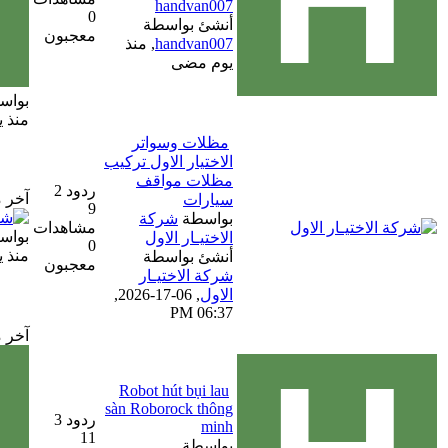
handvan007
0
أنشئ بواسطة
معجبون
handvan007
,
منذ
يوم مضى
بواسطة
handvan007
منذ يوم مضى
مظلات وسواتر
الاختيار الاول تركيب
مظلات مواقف
ردود 2
آخر مشاركة
سيارات
9
بواسطة
شركة
مشاهدات
بواسطة
شركة الاختيار الاول
الاختيـار الاول
0
منذ يوم مضى
أنشئ بواسطة
معجبون
شركة الاختيـار
الاول
,
06-17-2026,
06:37 PM
آخر مشاركة
Robot hút bụi lau
sàn Roborock thông
ردود 3
minh
11
بواسطة