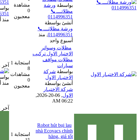
مشاهدة
بواسطة
ورشة
بواسطة
ورشة مظلاتـــ.📞
0
مظلاتـــ.📞
0114996351
معجبون
0114996351
منذ أسبوع واحد
أنشئ بواسطة
ورشة مظلاتـــ.📞
0114996351
,
منذ
أسبوع واحد
مظلات وسواتر
الاختيار الاول تركيب
مظلات مواقف
استجابة 1
آخر مشاركة
سيارات
8
بواسطة
شركة
مشاهدات
بواسطة
شركة الاختيار الاول
الاختيـار الاول
0
منذ أسبوع واحد
أنشئ بواسطة
معجبون
شركة الاختيـار
الاول
,
06-20-2026,
06:22 AM
آخر مشاركة
Robot hút bụi lau
nhà Ecovacs chính
استجابة 1
hãng, giá tốt
15