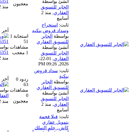
0114996351
أنشئ بواسطة
معجبون
منذ 2 أسابيع
الجابر للتسويق
العقاري
,
منذ 2
أسابيع
ثابت:
استخراج
وسداد قروض بنكيه
آخر مشاركة
بواسطة
الجابر
استجابة 1
51
للتسويق العقاري
مشاهدات
بواسطة
ورشة مـظلاتــي📞
أنشئ بواسطة
0114996351
1 معجب
الجابر للتسويق
منذ 2 أسابيع
العقاري
,
01-22-
2026, 09:26 PM
ثابت:
سداد قروض
بنكية
آخر مشاركة
ردود 0
بواسطة
الجابر
63
للتسويق العقاري
مشاهدات
بواسطة
الجابر للتسويق
أنشئ بواسطة
0
العقاري
الجابر للتسويق
معجبون
منذ 2 أسابيع
العقاري
,
منذ 2
أسابيع
ثابت:
فيلا فخمة
بتمويل عقاري
كاش.. حلم التملك