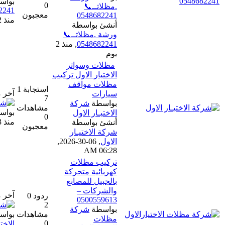
بواسطة
ورشة .مظلاتــ📞
0
.مظلاتــ📞
0548682241
معجبون
0548682241
منذ 2 يوم
أنشئ بواسطة
ورشة .مظلاتــ📞
0548682241
,
منذ 2
يوم
مظلات وسواتر
الاختيار الاول تركيب
مظلات مواقف
استجابة 1
آخر مشاركة
سيارات
7
بواسطة
شركة
مشاهدات
بواسطة
شركة الاختيار الاول
الاختيـار الاول
0
منذ 3 يوم
أنشئ بواسطة
معجبون
شركة الاختيـار
الاول
,
06-30-2026,
06:28 AM
تركيب مظلات
كهربائية متحركة
بالجبيل للمصانع
والشركات –
آخر مشاركة
ردود 0
0500559613
2
بواسطة
شركة
مشاهدات
بواسطة
شركة مظلات
مظلات
0
الاختيارالاول